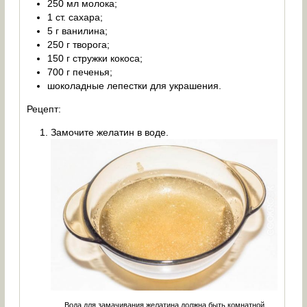
250 мл молока;
1 ст. сахара;
5 г ванилина;
250 г творога;
150 г стружки кокоса;
700 г печенья;
шоколадные лепестки для украшения.
Рецепт:
Замочите желатин в воде.
Вода для замачивания желатина должна быть комнатной