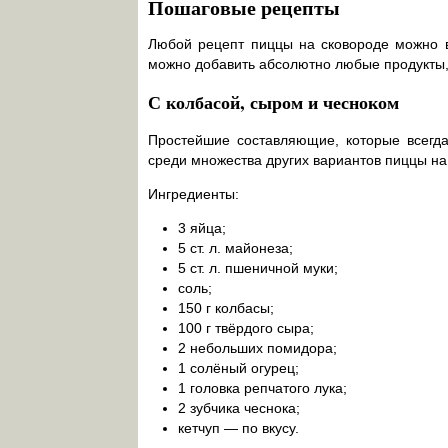
Пошаговые рецепты
Любой рецепт пиццы на сковороде можно ва
можно добавить абсолютно любые продукты,
С колбасой, сыром и чесноком
Простейшие составляющие, которые всегда
среди множества других вариантов пиццы на
Ингредиенты:
3 яйца;
5 ст. л. майонеза;
5 ст. л. пшеничной муки;
соль;
150 г колбасы;
100 г твёрдого сыра;
2 небольших помидора;
1 солёный огурец;
1 головка репчатого лука;
2 зубчика чеснока;
кетчуп — по вкусу.