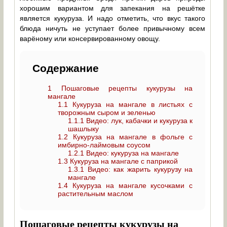
хорошим вариантом для запекания на решётке
является кукуруза. И надо отметить, что вкус такого
блюда ничуть не уступает более привычному всем
варёному или консервированному овощу.
Содержание
1
Пошаговые рецепты кукурузы на
мангале
1.1
Кукуруза на мангале в листьях с
творожным сыром и зеленью
1.1.1
Видео: лук, кабачки и кукуруза к
шашлыку
1.2
Кукуруза на мангале в фольге с
имбирно-лаймовым соусом
1.2.1
Видео: кукуруза на мангале
1.3
Кукуруза на мангале с паприкой
1.3.1
Видео: как жарить кукурузу на
мангале
1.4
Кукуруза на мангале кусочками с
растительным маслом
Пошаговые рецепты кукурузы на