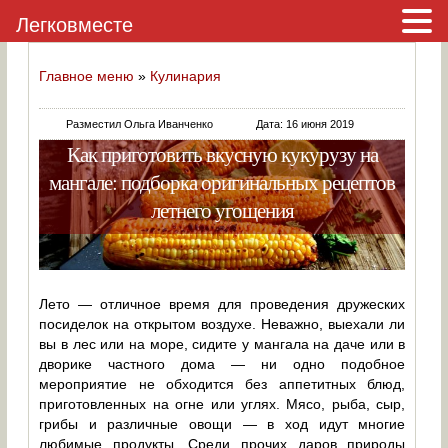
Легковместе
Главное меню
»
Кулинария
Разместил Ольга Иванченко
Дата: 16 июня 2019
Как приготовить вкусную кукурузу на
мангале: подборка оригинальных рецептов
летнего угощения
Лето — отличное время для проведения дружеских
посиделок на открытом воздухе. Неважно, выехали ли
вы в лес или на море, сидите у мангала на даче или в
дворике частного дома — ни одно подобное
мероприятие не обходится без аппетитных блюд,
приготовленных на огне или углях. Мясо, рыба, сыр,
грибы и различные овощи — в ход идут многие
любимые продукты. Среди прочих даров природы