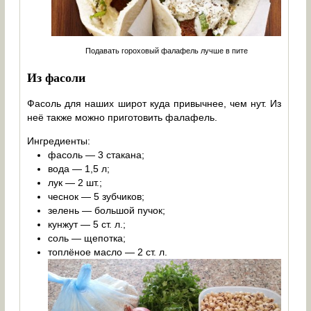
Подавать гороховый фалафель лучше в пите
Из фасоли
Фасоль для наших широт куда привычнее, чем нут. Из
неё также можно приготовить фалафель.
Ингредиенты:
фасоль — 3 стакана;
вода — 1,5 л;
лук — 2 шт.;
чеснок — 5 зубчиков;
зелень — большой пучок;
кунжут — 5 ст. л.;
соль — щепотка;
топлёное масло — 2 ст. л.