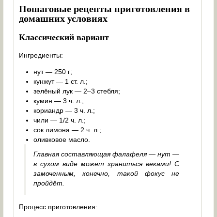
Пошаговые рецепты приготовления в
домашних условиях
Классический вариант
Ингредиенты:
нут — 250 г;
кунжут — 1 ст. л.;
зелёный лук — 2–3 стебля;
кумин — 3 ч. л.;
кориандр — 3 ч. л.;
чили — 1/2 ч. л.;
сок лимона — 2 ч. л.;
оливковое масло.
Главная составляющая фалафеля — нут —
в сухом виде может храниться веками! С
замоченным, конечно, такой фокус не
пройдёт.
Процесс приготовления: