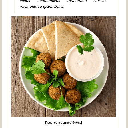
своих египетских филиалов самый
настоящий фалафель.
Простое и сытное блюдо!