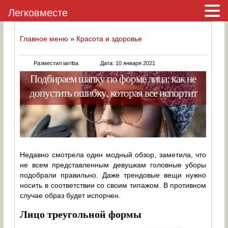
Легковместе
Главное меню
»
Красота и здоровье
Разместил iarriba
Дата: 10 января 2021
Подбираем шапку по форме лица: как не
допустить ошибку, которая все испортит
Недавно смотрела один модный обзор, заметила, что
не всем представленным девушкам головные уборы
подобрали правильно. Даже трендовые вещи нужно
носить в соответствии со своим типажом. В противном
случае образ будет испорчен.
Лицо треугольной формы