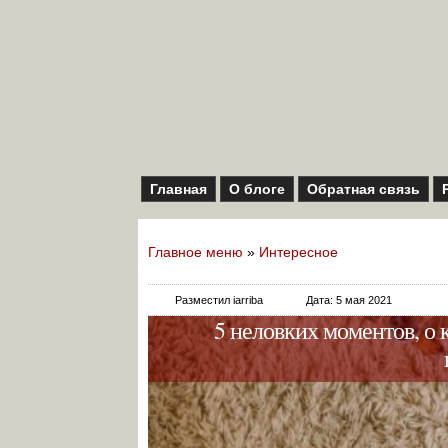
Главная
О блоге
Обратная связь
Главное меню
»
Интересное
Разместил iarriba
Дата: 5 мая 2021
5 неловких моментов, о 