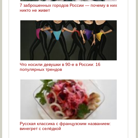
7 заброшенных городов России — почему в них
никто не живет
Что носили девушки в 90-е в России: 16
популярных трендов
Русская классика с французским названием:
винегрет с селёдкой