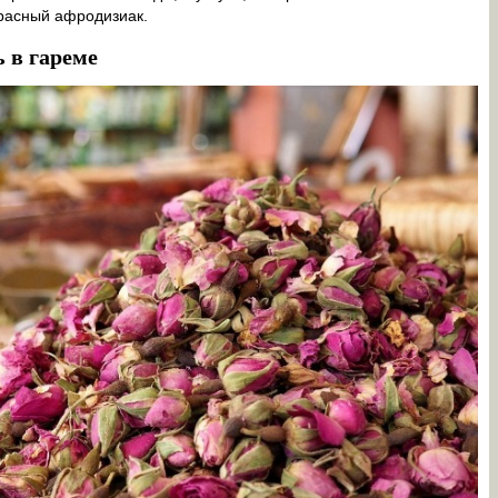
красный афродизиак.
 в гареме