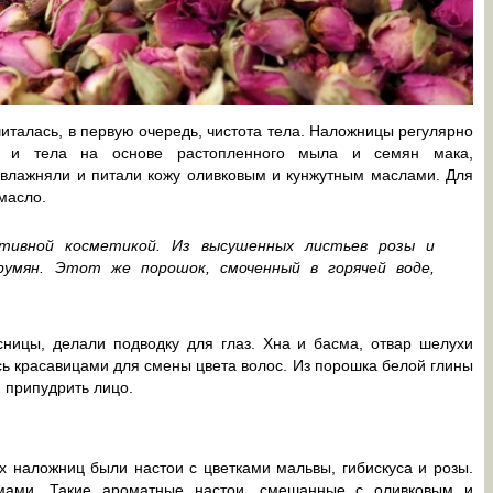
италась, в первую очередь, чистота тела. Наложницы регулярно
а и тела на основе растопленного мыла и семян мака,
увлажняли и питали кожу оливковым и кунжутным маслами. Для
масло.
ативной косметикой. Из высушенных листьев розы и
румян. Этот же порошок, смоченный в горячей воде,
ицы, делали подводку для глаз. Хна и басма, отвар шелухи
ись красавицами для смены цвета волос. Из порошка белой глины
 припудрить лицо.
 наложниц были настои с цветками мальвы, гибискуса и розы.
ммами. Такие ароматные настои, смешанные с оливковым и