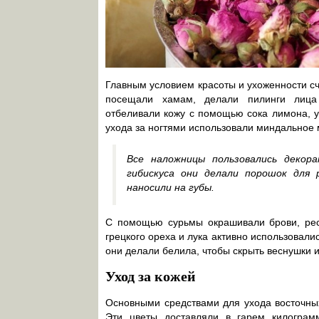
Главным условием красоты и ухоженности сч
посещали хамам, делали пилинги лиц
отбеливали кожу с помощью сока лимона, 
ухода за ногтями использовали миндальное 
Все наложницы пользовались декор
гибискуса они делали порошок для 
наносили на губы.
С помощью сурьмы окрашивали брови, ресн
грецкого ореха и лука активно использовал
они делали белила, чтобы скрыть веснушки и
Уход за кожей
Основными средствами для ухода восточных
Эти цветы доставляли в гарем килогра