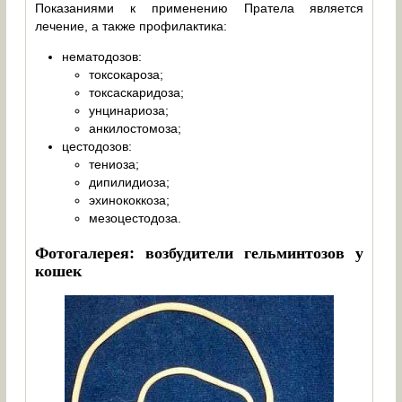
Показаниями к применению Пратела является
лечение, а также профилактика:
нематодозов:
токсокароза;
токсаскаридоза;
унцинариоза;
анкилостомоза;
цестодозов:
тениоза;
дипилидиоза;
эхинококкоза;
мезоцестодоза.
Фотогалерея: возбудители гельминтозов у
кошек
Возбуд