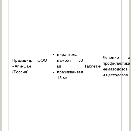
пирантела
Лечение и
Празицид; ООО
памоат 50
профилактика
«Апи-Сан»
мг;
Таблетки
нематодозов
(Россия)
празиквантел
и цестодозов
15 мг.