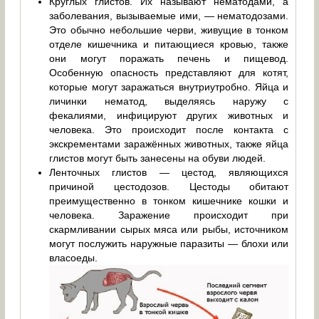
Круглых глистов. Их называют нематодами, а
заболевания, вызываемые ими, — нематодозами.
Это обычно небольшие черви, живущие в тонком
отделе кишечника и питающиеся кровью, также
они могут поражать печень и пищевод.
Особенную опасность представляют для котят,
которые могут заражаться внутриутробно. Яйца и
личинки нематод, выделяясь наружу с
фекалиями, инфицируют других животных и
человека. Это происходит после контакта с
экскрементами заражённых животных, также яйца
глистов могут быть занесены на обуви людей.
Ленточных глистов — цестод, являющихся
причиной цестодозов. Цестоды обитают
преимущественно в тонком кишечнике кошки и
человека. Заражение происходит при
скармливании сырых мяса или рыбы, источником
могут послужить наружные паразиты — блохи или
власоеды.