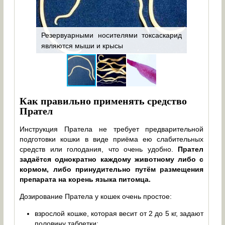
который
ленточн
ратимых
длинное 
х, сердце
члеников
анизма в
Резервуарными носителями токсаскарид
как муж
являются мыши и крысы
клетки
Как правильно применять средство
Прател
Инструкция Пратела не требует предварительной
подготовки кошки в виде приёма ею слабительных
средств или голодания, что очень удобно.
Прател
задаётся однократно каждому животному либо с
кормом, либо принудительно путём размещения
препарата на корень языка питомца.
Дозирование Пратела у кошек очень простое:
взрослой кошке, которая весит от 2 до 5 кг, задают
половину таблетки;