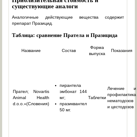
существующие аналоги
Аналогичные действующие вещества содержит
препарат Празицид.
Таблица: сравнение Пратела и Празицида
Форма
Название
Состав
Показания
выпуска
пирантела
Лечение и
Прател; Novartis
эмбонат 144
профилактика
Animal Health
мг;
Таблетки
нематодозов
d.o.o.»(Словения)
празиквантел
и цестодозов
50 мг.