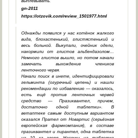
выплёвывать.
gn-2011
https://otzovik.com/review_1501977.html
Однажды появился у нас котёнок жалкого
вида, блохастенький, глистястенький и
весь больной. Выкупали, очейник одели,
накормили от глистов альбендазолом…
Немного глистов вышло, но потом начали
замечать выхождение члеников
ленточного червя.
Начали поиск в инете, идентифицировали
гельминта (огуречный цепень) и нашли
рекомендации по избавлению — оказалось,
есть ещё против ленточных червей
средство — Празиквантел, причем,
достаточно одной таблетки». В
ветаптеке самым доступным вариантом
оказался Прател от Новартис (серьёзная
европейская фармкомпания), в составе
празиквантел и пирантел, одна таблетка
на 10 кг зверя. Насечки на таблетке