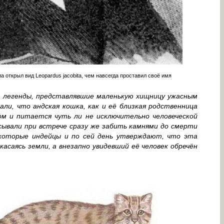
 открыл вид Leopardus jacobita, чем навсегда проставил своё имя
 легенды, представлявшие маленькую хищницу ужасным
и, что андская кошка, как и её близкая родственница
ом и питается чуть ли не исключительно человеческой
сывали при встрече сразу же забить камнями до смерти
екоторые индейцы и по сей день утверждают, что эта
касаясь земли, а внезапно увидевший её человек обречён