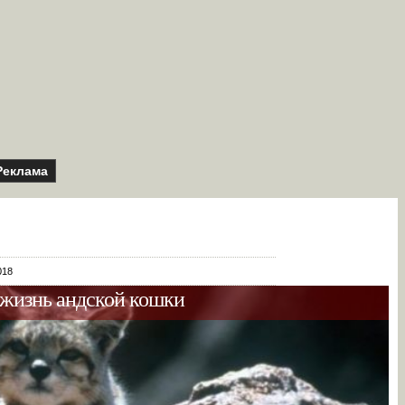
Реклама
018
 жизнь андской кошки