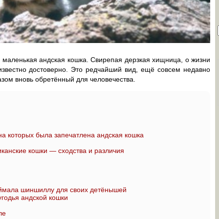
маленькая андская кошка. Свирепая дерзкая хищница, о жизни
 известно достоверно. Это редчайший вид, ещё совсем недавно
зом вновь обретённый для человечества.
на которых была запечатлена андская кошка
анские кошки — сходства и различия
оймала шиншиллу для своих детёнышей
угодья андской кошки
ле