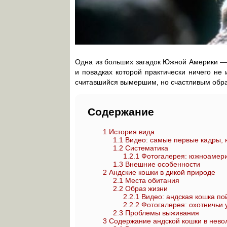
Одна из больших загадок Южной Америки — 
и повадках которой практически ничего не
считавшийся вымершим, но счастливым обра
Содержание
1
История вида
1.1
Видео: самые первые кадры, 
1.2
Систематика
1.2.1
Фотогалерея: южноамерик
1.3
Внешние особенности
2
Андские кошки в дикой природе
2.1
Места обитания
2.2
Образ жизни
2.2.1
Видео: андская кошка п
2.2.2
Фотогалерея: охотничьи 
2.3
Проблемы выживания
3
Содержание андской кошки в нево