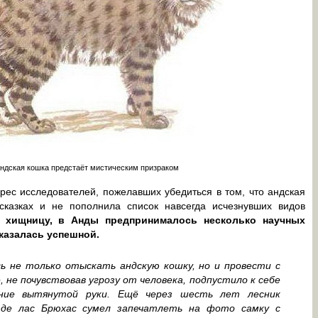
андская кошка предстаёт мистическим призраком
ес исследователей, пожелавших убедиться в том, что андская
сказках и не пополнила список навсегда исчезнувших видов
 хищницу, в Анды предпринималось несколько научных
оказалась успешной.
сь не только отыскать андскую кошку, но и провести с
не почувствовав угрозу от человека, подпустило к себе
яние вытянутой руки. Ещё через шесть лет лесник
а де лас Брюхас сумел запечатлеть на фото самку с