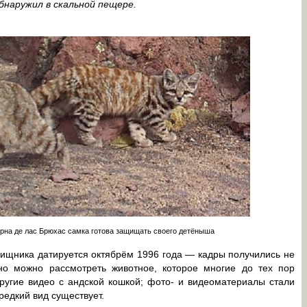
наружил в скальной пещере.
рна де лас Брюхас самка готова защищать своего детёныша
хищника датируется октябрём 1996 года — кадры получились не
но можно рассмотреть животное, которое многие до тех пор
ругие видео с андской кошкой; фото- и видеоматериалы стали
едкий вид существует.