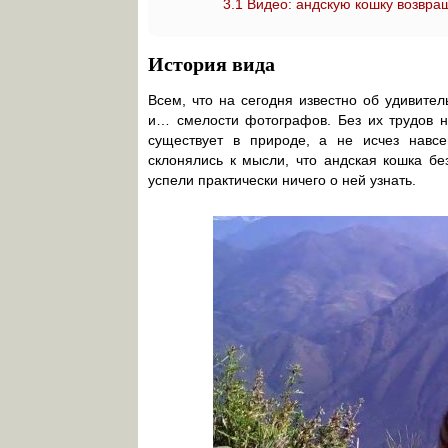
3.1
Видео: андскую кошку возвра
История вида
Всем, что на сегодня известно об удивите
и… смелости фотографов. Без их трудов н
существует в природе, а не исчез навсе
склонялись к мысли, что андская кошка б
успели практически ничего о ней узнать.