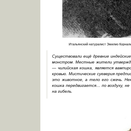
Итальянский натуралист Эмилио Корналиа
Существовали ещё древние индейские
монстром. Местные жители утверждал
— чилийская кошка, является вампир
кровью. Мистические суеверия предпи
это животное, а тело его сжечь. Н
кошка передвигается… по воздуху, не 
на гибель.