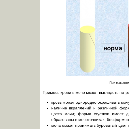
При макроге
Примесь крови в моче может выглядеть по-р
кровь может однородно окрашивать мочу,
наличие вкраплений и различной форм
цвета мочи; форма сгустков имеет ди
образованы в мочеточниках, бесформен
моча может принимать буроватый цвет п