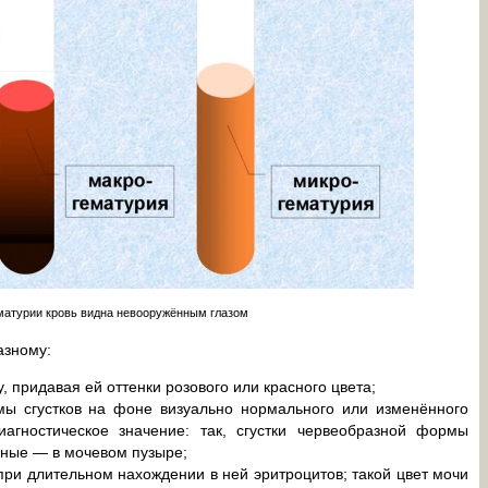
матурии кровь видна невооружённым глазом
азному:
 придавая ей оттенки розового или красного цвета;
ы сгустков на фоне визуально нормального или изменённого
агностическое значение: так, сгустки червеобразной формы
ные — в мочевом пузыре;
ри длительном нахождении в ней эритроцитов; такой цвет мочи