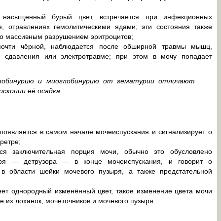
насыщенный бурый цвет, встречается при инфекционных
е, отравлениях гемолитическими ядами; эти состояния также
о массивным разрушением эритроцитов;
почти чёрной, наблюдается после обширной травмы мышц,
о сдавления или электротравме; при этом в мочу попадает
глобинурию и миоглобинурию от гематурии отличают
скопии её осадка.
появляется в самом начале мочеиспускания и сигнализирует о
ретре;
ся заключительная порция мочи, обычно это обусловлено
я — детрузора — в конце мочеиспускания, и говорит о
 в области шейки мочевого пузыря, а также предстательной
еет однородный изменённый цвет, такое изменение цвета мочи
е их лоханок, мочеточников и мочевого пузыря.