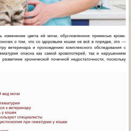
ь изменение цвета её мочи, обусловленное примесью крови.
ночек о том, что со здоровьем кошки не всё в порядке, это —
тру ветеринара и прохождению комплексного обследования с
ематурия опасна как самой кровопотерей, так и нарушением
азвитием хронической почечной недостаточности, поскольку
й вид мочи
 гематурия
ся к ветеринару
 у кошек
пользуют специалисты
истоскопия при гематурии у кошки