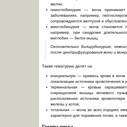
желчи;
гемоглобинурия — моча принимает 
заболеваниях, например, лептоспироз
сопровождаются желтухой и обусловлен
миоглобинурия — моча становится 
например, при синдроме длительног
миглобин — белок мышц.
Окончательно билирубинурию, гемо
после центрифугирования мочи и микро
Также гематурию делят на:
инициальную — примесь крови в моче 
локализации источника кровотечения в у
терминальная — кровью окрашивает
сокращением мышцы мочевого пузыр
расположении источника кровопотери
железы у котов;
тотальная — моча во всех порциях им
характерно для поражения почек, а такж
Группа риска