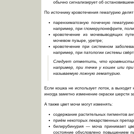
обычно сигнализирует об остановившем
По источнику кровотечения гематурию делят
паренхиматозную почечную гематурию,
например, при гломерулонефрите, полик
кровотечение из мочевыводящих путе
мочевом пузыре, уретре;
кровотечение при системном заболева
например, при патологии системы свёрт
Следует отметить, что кровянистые
например, при течке у кошек или при
называемую ложную гематурию.
Если кошка не использует лоток, а выходит 
иногда заметно изменение окраски шерсти за
А также цвет мочи могут изменять:
содержание растительных пигментов ан
приём некоторых лекарственных препа
билирубинурия — моча принимает цвет
состояние обусловлено повышением пи