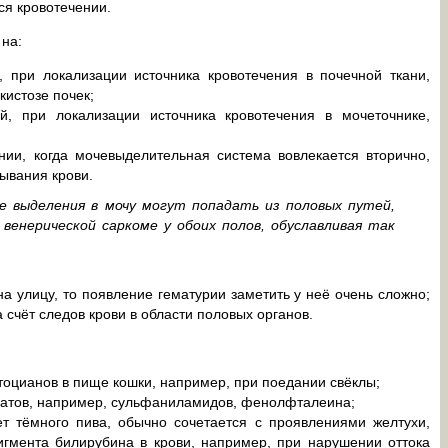
ся кровотечении.
 на:
 при локализации источника кровотечения в почечной ткани,
истозе почек;
й, при локализации источника кровотечения в мочеточнике,
нии, когда мочевыделительная система вовлекается вторично,
ывания крови.
 выделения в мочу могут попадать из половых путей,
 венерической саркоме у обоих полов, обуславливая так
на улицу, то появление гематурии заметить у неё очень сложно;
 счёт следов крови в области половых органов.
тоцианов в пище кошки, например, при поедании свёклы;
ратов, например, сульфаниламидов, фенолфталеина;
 тёмного пива, обычно сочетается с проявлениями желтухи,
гмента билирубина в крови, например, при нарушении оттока