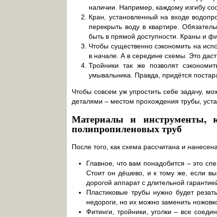
наличии. Например, каждому изгибу соо
Кран, установленный на входе водоп
перекрыть воду в квартире. Обязатель
быть в прямой доступности. Краны и фи
Чтобы существенно сэкономить на исп
в начале. А в середине схемы. Это дас
Тройники так же позволят сэкономит
умывальника. Правда, придётся постара
Чтобы совсем уж упростить себе задачу, м
деталями – местом прохождения трубы, уста
Материалы и инструменты, к
полипропиленовых труб
После того, как схема рассчитана и нанесен
Главное, что вам понадобится – это сп
Стоит он дёшево, и к тому же, если в
дорогой аппарат с длительной гарантие
Пластиковые трубы нужно будет резат
недороги, но их можно заменить ножовк
Фитинги, тройники, уголки – все соеди