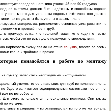
тветствует определённого типа уголок, 45 или 90 градусов.
роводной системы, должен быть надёжным и способным хорошо
но учесть место для установки водяных счётчиков, оно должно
тинги так же должны быть учтены в вашем плане.
ользуемых материалах, расположите основные узлы развязки не
т экономию в протяжённости труб.
ь: к примеру, ветка к стиральной машинке отходит от ветки
ться, чтобы это не выглядело неаккуратно впоследствии.
ожно нарисовать схему прямо на стене
санузла
, вместе со всеми
новки крана и тройника и прочее.
оторые понадобятся в работе по монтажу
а на бумагу, запаситесь необходимым инструментом.
ециальный утюжок, то есть паяльник для труб из полипропилена.
ы не будете заниматься водопроводными системами постоянно,
й вам не потребуется.
ь. Для этого используются специальные ножницы. Они так же
ой по металлу.
нительные материалы – изготавливаются из того же материала,