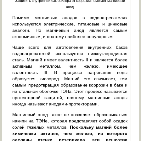
Защитить внутренний бак бойлера от коррозии помогает магниевый
анод
Помимо магниевых анодов в водонагревателях
используются электрические, титановые и цинковые
аналоги. Но магниевый анод является самым
экономичным, и поэтому наиболее популярным.
Чаще всего для изготовления внутренних баков
водонагревателей используется низкоуглеродистая
сталь. Магний имеет валентность II и является более
активным металлом, чем железо, имеющее
валентность III. В процессе нагревания воды
образуется кислород. Магний его связывает, тем
самым предотвращая образование коррозии в баке и
на стальной оболочке ТЭНа. Этот процесс называется
протекторной защитой, поэтому магниевые аноды
иногда называют анодами-протекторами.
Магниевый анод также не позволяет образовываться
накипи на ТЭНе, которая представляет собой осадок
солей тяжёлых металлов.
Поскольку магний более
химически активен, чем железо, из которого
сделаны стенки резервуара, эти вещества