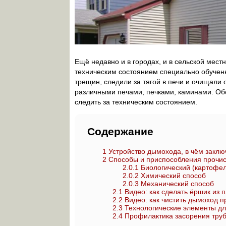
Ещё недавно и в городах, и в сельской мест
техническим состоянием специально обуче
трещин, следили за тягой в печи и очищали
различными печами, печками, каминами. Об
следить за техническим состоянием.
Содержание
1
Устройство дымохода, в чём заключ
2
Способы и приспособления прочис
2.0.1
Биологический (картофель
2.0.2
Химический способ
2.0.3
Механический способ
2.1
Видео: как сделать ёршик из 
2.2
Видео: как чистить дымоход 
2.3
Технологические элементы дл
2.4
Профилактика засорения тру