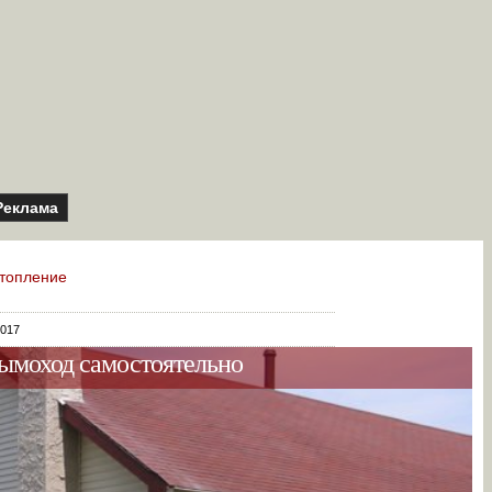
Реклама
топление
2017
ымоход самостоятельно