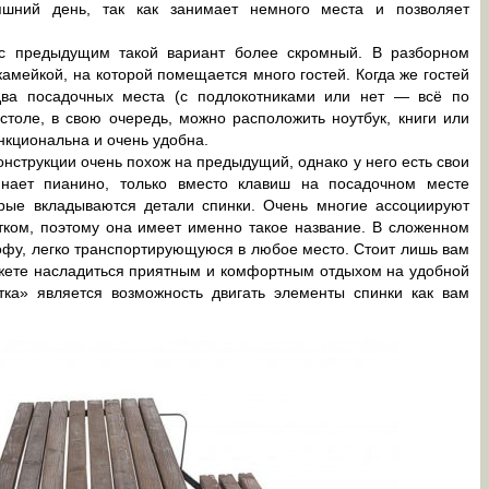
яшний день, так как занимает немного места и позволяет
с предыдущим такой вариант более скромный. В разборном
камейкой, на которой помещается много гостей. Когда же гостей
 два посадочных места (с подлокотниками или нет — всё по
толе, в свою очередь, можно расположить ноутбук, книги или
нкциональна и очень удобна.
онструкции очень похож на предыдущий, однако у него есть свои
инает пианино, только вместо клавиш на посадочном месте
рые вкладываются детали спинки. Очень многие ассоциируют
тком, поэтому она имеет именно такое название. В сложенном
офу, легко транспортирующуюся в любое место. Стоит лишь вам
ожете насладиться приятным и комфортным отдыхом на удобной
тка» является возможность двигать элементы спинки как вам