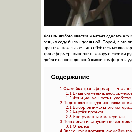
Хозяин любого участка мечтает сделать его 
вещь в саду была идеальной. Порой, в это 
практика показывает, что обойтись можно го
трансформер, выполнить которую своими рук
добавить повседневной жизни комфорта и уд
Содержание
1
Скамейка-трансформер — что это и
1.1
Виды скамеек-трансформеро
1.2
Функциональность и удобство
2
Подготовка к созданию лавки-стол
2.1
Выбор оптимального материал
2.2
Чертёж проекта
2.3
Инструменты и материалы
3
Пошаговая инструкция по изготов
3.1
Отделка
4
Видео: как изготовить скамейку-т