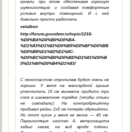
кровли, при этом обеспечивая хорошую
шумоизоляцию и создавая комфортные
условия внутри помещений. И с ней
довольно просто работать
vetalbon
http://forum.gvozdem.ru/topic/1216-
%D0%BA%D0%B0%D0%BA-
%D1%83%D1%82%D0%B5%D0%BF%D0%BB
%D0%B8%D1%82%D1%8C-
%D0%BC%D0%B0%D0%BD%D1%81%D0%B
0%D1%80%D0%B4%D1%83/
С пенопластом стропилам будет очень не
хорошо. У меня на мансардной крыше
утеплитель 15 см минвата прибито три
слоя в шахматном порядке (чтобы стыки
не совпадали). На контробрешётку
прибивал рейки 2х5 см поперёк обрешётки.
Но этот кусок у меня не велик — 40 см.
Параизоляция изоспан А, ветрозащита
забыл какая, на вид вроде плёнки.