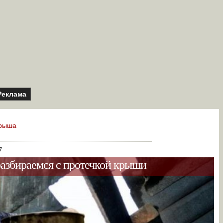
Реклама
рыша
7
разбираемся с протечкой крыши