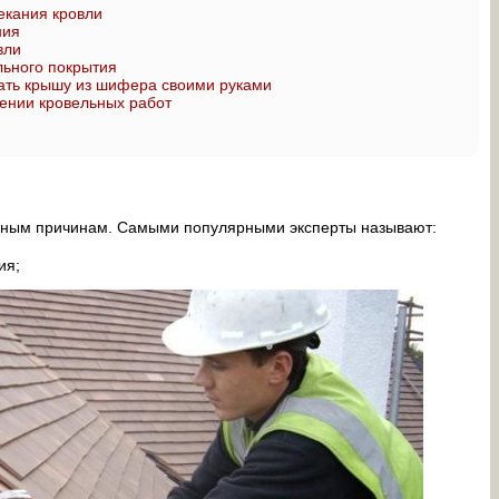
екания кровли
ния
вли
ьного покрытия
ать крышу из шифера своими руками
ении кровельных работ
азным причинам. Самыми популярными эксперты называют:
ия;