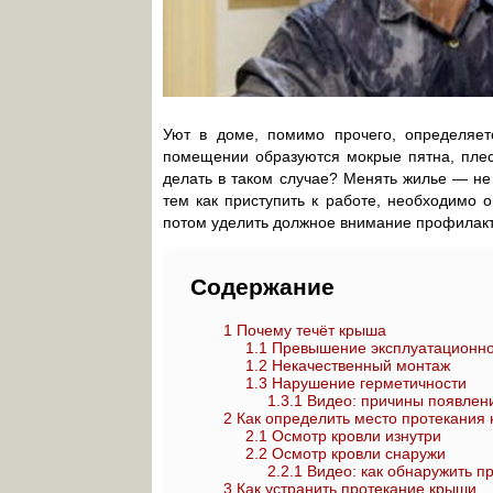
Уют в доме, помимо прочего, определяетс
помещении образуются мокрые пятна, плесе
делать в таком случае? Менять жилье — не
тем как приступить к работе, необходимо 
потом уделить должное внимание профилак
Содержание
1
Почему течёт крыша
1.1
Превышение эксплуатационно
1.2
Некачественный монтаж
1.3
Нарушение герметичности
1.3.1
Видео: причины появлени
2
Как определить место протекания 
2.1
Осмотр кровли изнутри
2.2
Осмотр кровли снаружи
2.2.1
Видео: как обнаружить п
3
Как устранить протекание крыши