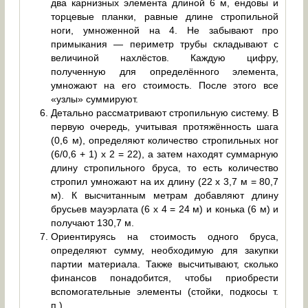
два карнизных элемента длиной 6 м, ендовы и
торцевые планки, равные длине стропильной
ноги, умноженной на 4. Не забывают про
примыкания — периметр трубы складывают с
величиной нахлёстов. Каждую цифру,
полученную для определённого элемента,
умножают на его стоимость. После этого все
«узлы» суммируют.
Детально рассматривают стропильную систему. В
первую очередь, учитывая протяжённость шага
(0,6 м), определяют количество стропильных ног
(6/0,6 + 1) х 2 = 22), а затем находят суммарную
длину стропильного бруса, то есть количество
стропил умножают на их длину (22 х 3,7 м = 80,7
м). К высчитанным метрам добавляют длину
брусьев мауэрлата (6 х 4 = 24 м) и конька (6 м) и
получают 130,7 м.
Ориентируясь на стоимость одного бруса,
определяют сумму, необходимую для закупки
партии материала. Также высчитывают, сколько
финансов понадобится, чтобы приобрести
вспомогательные элементы (стойки, подкосы т.
п.).