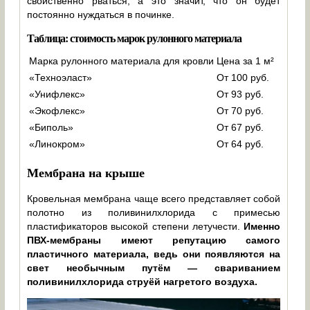
свойственно рваться, а это значит, что он будет
постоянно нуждаться в починке.
Таблица: стоимость марок рулонного материала
Марка рулонного материала для кровли
Цена за 1 м²
«Техноэласт»
От 100 руб.
«Унифлекс»
От 93 руб.
«Экофлекс»
От 70 руб.
«Биполь»
От 67 руб.
«Линокром»
От 64 руб.
Мембрана на крыше
Кровельная мембрана чаще всего представляет собой
полотно из поливинилхлорида с примесью
пластификаторов высокой степени летучести.
Именно
ПВХ-мембраны имеют репутацию самого
пластичного материала, ведь они появляются на
свет необычным путём — свариванием
поливинилхлорида струёй нагретого воздуха.