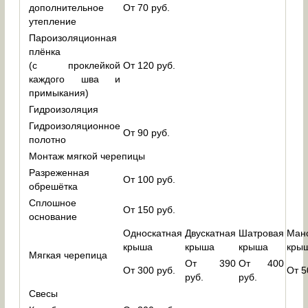
дополнительное
От 70 руб.
утепление
Пароизоляционная
плёнка
(с проклейкой
От 120 руб.
каждого шва и
примыкания)
Гидроизоляция
Гидроизоляционное
От 90 руб.
полотно
Монтаж мягкой черепицы
Разреженная
От 100 руб.
обрешётка
Сплошное
От 150 руб.
основание
Односкатная
Двускатная
Шатровая
Ман
крыша
крыша
крыша
кры
Мягкая черепица
От 390
От 400
От 300 руб.
От 5
руб.
руб.
Свесы