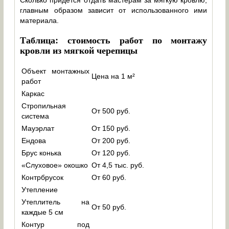
главным образом зависит от использованного ими
материала.
Таблица: стоимость работ по монтажу
кровли из мягкой черепицы
Объект монтажных
Цена на 1 м²
работ
Каркас
Стропильная
От 500 руб.
система
Мауэрлат
От 150 руб.
Ендова
От 200 руб.
Брус конька
От 120 руб.
«Слуховое» окошко
От 4,5 тыс. руб.
Контрбрусок
От 60 руб.
Утепление
Утеплитель на
От 50 руб.
каждые 5 см
Контур под