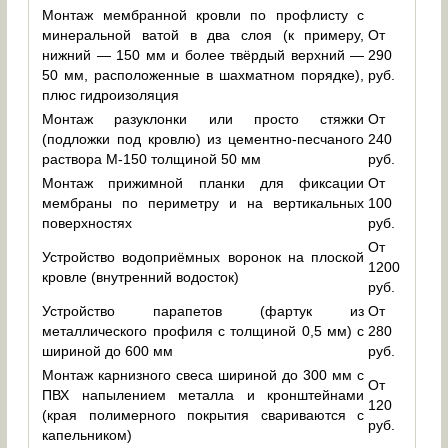
Монтаж мембранной кровли по профлисту с
минеральной ватой в два слоя (к примеру,
От
нижний — 150 мм и более твёрдый верхний —
290
50 мм, расположенные в шахматном порядке),
руб.
плюс гидроизоляция
Монтаж разуклонки или просто стяжки
От
(подложки под кровлю) из цементно-песчаного
240
раствора М-150 толщиной 50 мм
руб.
Монтаж прижимной планки для фиксации
От
мембраны по периметру и на вертикальных
100
поверхностях
руб.
От
Устройство водоприёмных воронок на плоской
1200
кровле (внутренний водосток)
руб.
Устройство парапетов (фартук из
От
металлического профиля с толщиной 0,5 мм) с
280
шириной до 600 мм
руб.
Монтаж карнизного свеса шириной до 300 мм с
От
ПВХ напылением металла и кронштейнами
120
(края полимерного покрытия свариваются с
руб.
капельником)