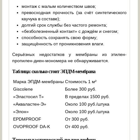
монтаж с малым количеством швов;
превосходная прочность (за счёт синтетического
каучука в составе);
долгий срок службы без частого ремонта;
«безболезненный контакт» с дождём и снегом;
способность сохранять свою форму;
защищённость от проникновения влаги.
Серьёзных недостатков у мембраны из этилен-
пропилен-диен-мономера не обнаруживается.
Таблица: сколько стоит ЭПДМ-мембрана
Марка ЭПДМ-мембраны
Стоимость 1 м²
Giscolene
Более 300 руб.
«Эластосил Т»
В пределах 1500 руб.
«Акваластен-Э»
Около 100 руб./штука
«Элон»
Около 100 руб./штука
EPDMPROOF
От 300 руб.
OVOPROOF DA-K
От 400 руб.
Термопластический полиолифин