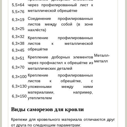
5,5×64
через профилированный лист к
металлической обрешётке
5,5×76
Соединение профилированных
6,3×19
листов между собой (в зоне
6,3×25
нахлёста)
6,3×32
Крепление профилированных
6,3×38
листов к металлической
обрешётке
6,3×45
Металл-
Крепление доборных элементов
6,3×51
металл
через профнастил к обрешётке из
6,3×70
металлических деталей
Крепление профилированных
6,3×100
листов к обрешётке, с
6,3×130
уложенными между ними
материалами, например,
6,3×150
утеплителем
Виды саморезов для кровли
Крепежи для кровельного материала отличаются друг
от друга по следующим параметрам: