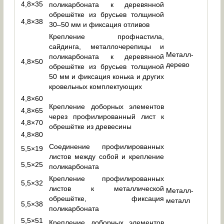
4,8×35
поликарбоната к деревянной
обрешётке из брусьев толщиной
4,8×38
30–50 мм и фиксация отливов
Крепление профнастила,
сайдинга, металлочерепицы и
Металл-
поликарбоната к деревянной
4,8×50
дерево
обрешётке из брусьев толщиной
50 мм и фиксация конька и других
кровельных комплектующих
4,8×60
Крепление доборных элементов
4,8×65
через профилированный лист к
4,8×70
обрешётке из древесины
4,8×80
Соединение профилированных
5,5×19
листов между собой и крепление
5,5×25
поликарбоната
Крепление профилированных
5,5×32
листов к металлической
Металл-
обрешётке, фиксация
металл
5,5×38
поликарбоната
5,5×51
Крепление доборных элементов