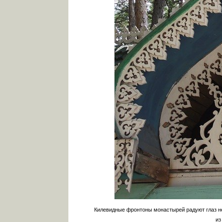
Килевидные фронтоны монастырей радуют глаз не
из