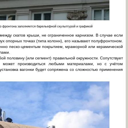
го фронтона заполняется барельефной скульптурой и графикой
ежду скатов крыши, не ограниченное карнизом. В случае если
х опорных точках (типа колонн), его называют полуфронтоном.
енно песко-цементым покрытием, мраморной или керамической
лами.
ой половину (или сегмент) правильной окружности. Сопутствует
а может производиться любыми материалами, но с учётом
установка вагонки будет сопряжена со сложностью применения