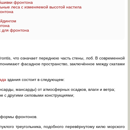
бшивки фронтона
ьные леса с изменяемой высотой настила
ронтона
айдингом
нтона
х для фронтона
rontis, что означает переднюю часть стены, лоб. В современной
 понимают фасадное пространство, заключённое между скатами
ада
здания состоит в следующем:
сарды, мансарды) от атмосферных осадков, влаги и ветра;
е с другими силовыми конструкциями;
 формы фронтонов.
клого треугольника, подобного перевёрнутому килю морского