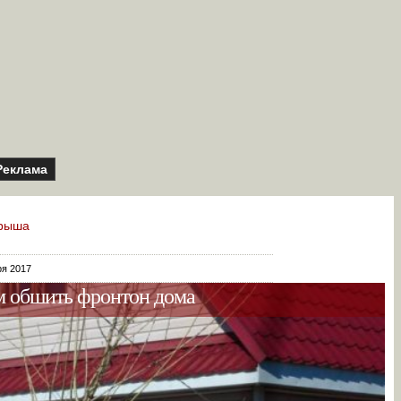
Реклама
рыша
ря 2017
м обшить фронтон дома