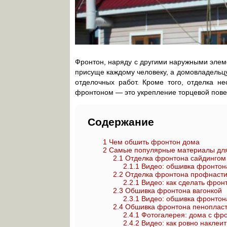
Фронтон, наряду с другими наружными элем
присуще каждому человеку, а домовладельцу
отделочных работ. Кроме того, отделка не
фронтоном — это укрепление торцевой пове
Содержание
1
Чем обшить фронтон дома
2
Самые популярные материалы для
2.1
Отделка фронтона сайдингом
2.1.1
Видео: обшивка фронтон
2.2
Отделка фронтона профнаст
2.2.1
Видео: как сделать фрон
2.3
Обшивка фронтона вагонкой
2.3.1
Видео: обшивка фронтон
2.4
Обшивка фронтона пеноплас
2.4.1
Фотогалерея: дома с фр
2.4.2
Видео: как ровно наклеит