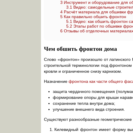
3
Инструмент и оборудование для о
3.1
Видео: самодельные строител
4
Расчёт материала для обшивки ф
5
Как правильно обшить фронтон
5.1
Видео: как обшить фронтон с
5.2
Этапы работ по обшивке фро
6
Отзывы об отделочных материала
Чем обшить фронтон дома
Слово «фронтон» произошло от латинского f
строительной терминологии под фронтоном
кровли и ограниченное снизу карнизом.
Назначение
фронтона как части общего фас
защита чердачного помещения (полуман
формирование опоры для крыши наравн
сохранение тепла внутри дома;
улучшение внешнего вида строения.
Существуют разнообразные геометрические
Килевидный фронтон имеет форму выпу