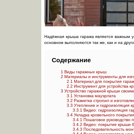
Надёжная крыша гаража является важным ус
основном выполняются так же, как и на друг
Содержание
1
Виды гаражных крыш
2
Материалы и инструменты для изг
2.1
Материал для покрытия гара
2.2
Инструмент для устройства к
3
Устройство гаражной крыши своим
3.1
Установка мауэрлата
3.2
Разметка стропил и изготовл
3.3
Утепление и гидроизоляция к
3.3.1
Видео: гидроизоляция г
3.4
Укладка кровельного покрыти
3.4.1
Пошаговое руководство п
3.4.2
Видео: покрытие крыши 
3.4.3
Последовательность мон