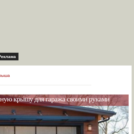
Реклама
рыша
нную крышу для гаража своими руками