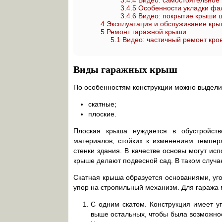
3.4.4
Видео: самостоятельное
3.4.5
Особенности укладки фа
3.4.6
Видео: покрытие крыши
4
Эксплуатация и обслуживание кры
5
Ремонт гаражной крыши
5.1
Видео: частичный ремонт кро
Виды гаражных крыш
По особенностям конструкции можно выделит
скатные;
плоские.
Плоская крыша нуждается в обустройств
материалов, стойких к изменениям темпер
стенки здания. В качестве основы могут ис
крыше делают подвесной сад. В таком случа
Скатная крыша образуется основаниями, уго
упор на стропильный механизм. Для гаража
С одним скатом. Конструкция имеет уп
выше остальных, чтобы была возможнос