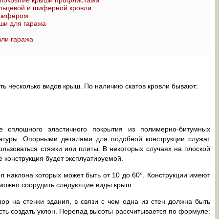
 покрытие крыши профлистами
льцевой и шиферной кровли
 шифером
ши для гаража
вли гаража
ь несколько видов крыш. По наличию скатов кровли бывают:
е сплошного эластичного покрытия из полимерно-битумных
атуры. Опорными деталями для подобной конструкции служат
пользоваться стяжки или плиты. В некоторых случаях на плоской
е конструкция будет эксплуатируемой.
л наклона которых может быть от 10 до 60°. Конструкции имеют
 можно соорудить следующие виды крыш:
ор на стенки здания, в связи с чем одна из стен должна быть
ть создать уклон. Перепад высоты рассчитывается по формуле: