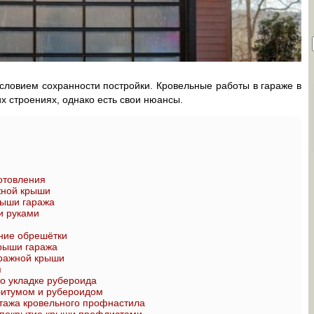
ловием сохранности постройки. Кровельные работы в гараже в
их строениях, однако есть свои нюансы.
отовления
жной крыши
рыши гаража
и руками
ение обрешётки
рыши гаража
аражной крыши
я
о укладке рубероида
битумом и рубероидом
тажа кровельного профнастила