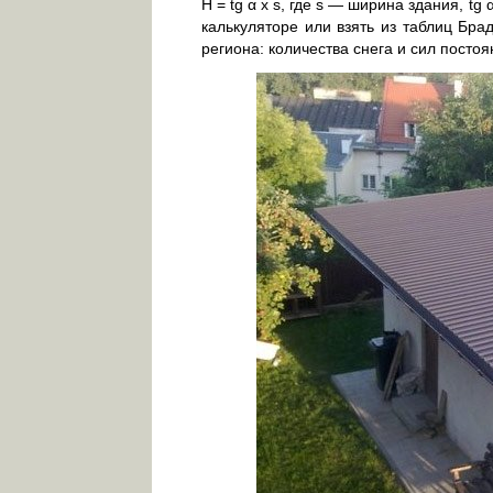
H = tg α x s, где s — ширина здания, t
калькуляторе или взять из таблиц Бра
региона: количества снега и сил постоя