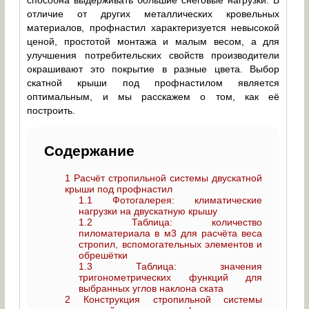
способна выдерживать большие снеговые нагрузки. В
отличие от других металлических кровельных
материалов, профнастил характеризуется невысокой
ценой, простотой монтажа и малым весом, а для
улучшения потребительских свойств производители
окрашивают это покрытие в разные цвета. Выбор
скатной крыши под профнастилом является
оптимальным, и мы расскажем о том, как её
построить.
Содержание
1
Расчёт стропильной системы двускатной
крыши под профнастил
1.1
Фотогалерея: климатические
нагрузки на двускатную крышу
1.2
Таблица: количество
пиломатериала в м3 для расчёта веса
стропил, вспомогательных элементов и
обрешётки
1.3
Таблица: значения
тригонометрических функций для
выбранных углов наклона ската
2
Конструкция стропильной системы