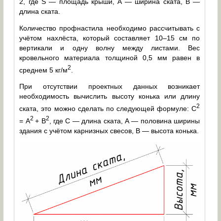
2, где S — площадь крыши, A — ширина ската, B —
длина ската.
Количество профнастила необходимо рассчитывать с
учётом нахлёста, который составляет 10–15 см по
вертикали и одну волну между листами. Вес
кровельного материала толщиной 0,5 мм равен в
2
среднем 5 кг/м
.
При отсутствии проектных данных возникает
необходимость вычислить высоту конька или длину
2
ската, это можно сделать по следующей формуле: С
2
2
= А
+ В
, где С — длина ската, А — половина ширины
здания с учётом карнизных свесов, В — высота конька.