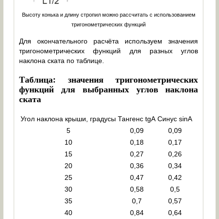
Высоту конька и длину стропил можно рассчитать с использованием
тригонометрических функций
Для окончательного расчёта используем значения
тригонометрических функций для разных углов
наклона ската по таблице.
Таблица: значения тригонометрических
функций для выбранных углов наклона
ската
Угол наклона крыши, градусы
Тангенс tgA
Синус sinA
5
0,09
0,09
10
0,18
0,17
15
0,27
0,26
20
0,36
0,34
25
0,47
0,42
30
0,58
0,5
35
0,7
0,57
40
0,84
0,64