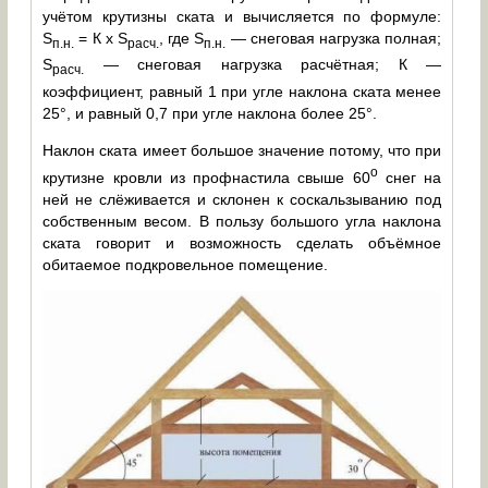
учётом крутизны ската и вычисляется по формуле:
S
= К х S
, где S
— снеговая нагрузка полная;
п.н.
расч.
п.н.
S
— снеговая нагрузка расчётная; К —
расч.
коэффициент, равный 1 при угле наклона ската менее
25°, и равный 0,7 при угле наклона более 25°.
Наклон ската имеет большое значение потому, что при
о
крутизне кровли из профнастила свыше 60
снег на
ней не слёживается и склонен к соскальзыванию под
собственным весом. В пользу большого угла наклона
ската говорит и возможность сделать объёмное
обитаемое подкровельное помещение.