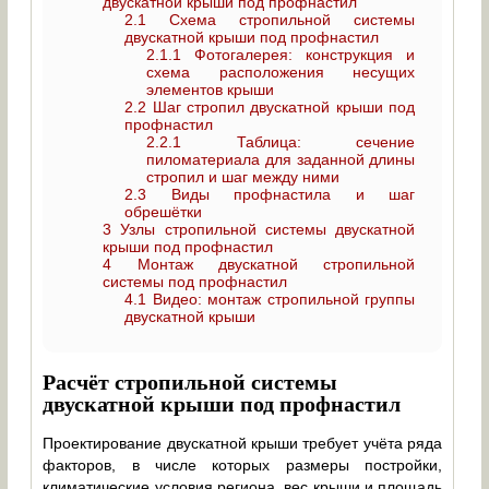
двускатной крыши под профнастил
2.1
Схема стропильной системы
двускатной крыши под профнастил
2.1.1
Фотогалерея: конструкция и
схема расположения несущих
элементов крыши
2.2
Шаг стропил двускатной крыши под
профнастил
2.2.1
Таблица: сечение
пиломатериала для заданной длины
стропил и шаг между ними
2.3
Виды профнастила и шаг
обрешётки
3
Узлы стропильной системы двускатной
крыши под профнастил
4
Монтаж двускатной стропильной
системы под профнастил
4.1
Видео: монтаж стропильной группы
двускатной крыши
Расчёт стропильной системы
двускатной крыши под профнастил
Проектирование двускатной крыши требует учёта ряда
факторов, в числе которых размеры постройки,
климатические условия региона, вес крыши и площадь