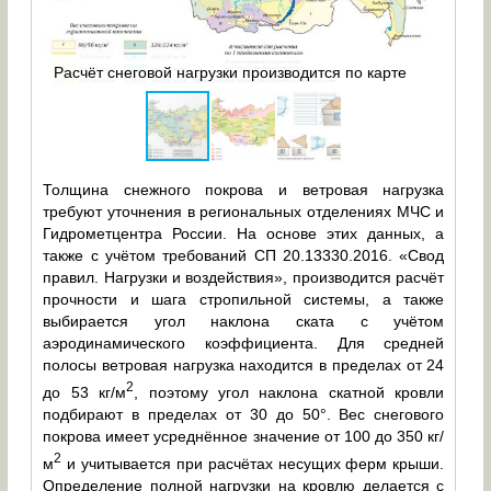
ышу
Зна
Расчёт снеговой нагрузки производится по карте
реги
Толщина снежного покрова и ветровая нагрузка
требуют уточнения в региональных отделениях МЧС и
Гидрометцентра России. На основе этих данных, а
также с учётом требований СП 20.13330.2016. «Свод
правил. Нагрузки и воздействия», производится расчёт
прочности и шага стропильной системы, а также
выбирается угол наклона ската с учётом
аэродинамического коэффициента. Для средней
полосы ветровая нагрузка находится в пределах от 24
2
до 53 кг/м
, поэтому угол наклона скатной кровли
подбирают в пределах от 30 до 50°. Вес снегового
покрова имеет усреднённое значение от 100 до 350 кг/
2
м
и учитывается при расчётах несущих ферм крыши.
Определение полной нагрузки на кровлю делается с