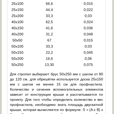
25х100
66,6
0,015
25х150
44,4
0,022
25х200
33,3
0,03
40х100
62,5
0,024
40х150
41,6
0,036
40х200
31,2
0,048
50х50
67
0,015
50х100
33,3
0,03
50х150
22,2
0,045
50х200
16,6
0,06
50х250
13,30
0,075
Для стропил выбирают брус 50х250 мм с шагом от 80
до 120 см, для обрешётки используется доска 25х150
мм с шагом не менее 15 см для профнастила.
Количество и сечение вспомогательных элементов
зависит от конструкции крыши и рассчитывается по
проекту. Для того чтобы определить количество и вес
профнастила, необходимо знать площадь двускатной
крыши, которая вычисляется по формуле: S = (A х B) х