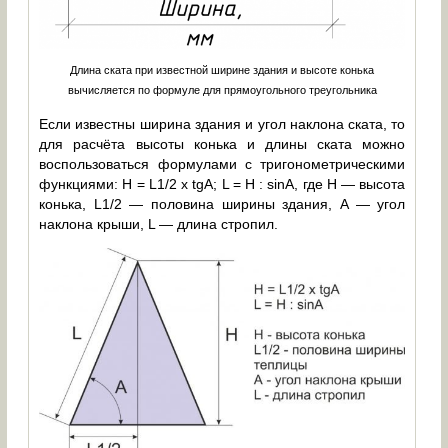
Длина ската при известной ширине здания и высоте конька
вычисляется по формуле для прямоугольного треугольника
Если известны ширина здания и угол наклона ската, то
для расчёта высоты конька и длины ската можно
воспользоваться формулами с тригонометрическими
функциями: H = L1/2 x tgA; L = H : sinA, где H — высота
конька, L1/2 — половина ширины здания, A — угол
наклона крыши, L — длина стропил.