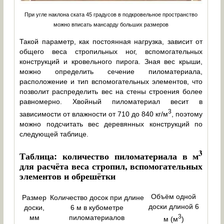
При угле наклона ската 45 градусов в подкровельное пространство
можно вписать мансарду больших размеров
Такой параметр, как постоянная нагрузка, зависит от
общего веса стропильных ног, вспомогательных
конструкций и кровельного пирога. Зная вес крыши,
можно определить сечение пиломатериала,
расположение и тип вспомогательных элементов, что
позволит распределить вес на стены строения более
равномерно. Хвойный пиломатериал весит в
3
зависимости от влажности от 710 до 840 кг/м
, поэтому
можно подсчитать вес деревянных конструкций по
следующей таблице.
3
Таблица: количество пиломатериала в м
для расчёта веса стропил, вспомогательных
элементов и обрешётки
Объём одной
Размер
Количество досок при длине
доски длиной 6
доски,
6 м в кубометре
3
мм
пиломатериалов
м (м
)