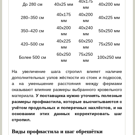
40х175
До 280 см
40х25 мм
40х200 мм
мм
40х175
40х200
280–350 см
40х225 мм
мм
мм
40х200
40х240
350–420 см
50х250 мм
мм
мм
40х225
60х250
420–500 см
75х250 мм
мм
мм
60х250
75х250
Более 500 см
100х250 мм
мм
мм
На увеличение шага стропил влияет наличие
дополнительных узлов жёсткости из стоек и подкосов,
а на уменьшение расстояния между фермами
оказывают влияние размеры выбранного кровельного
материала.
У
поставщика нужно уточнять полезные
размеры профнастила, которые высчитываются с
учётом продольных и поперечных нахлёстов, и на
основании этих данных корректировать шаг
стропил.
Виды профнастила и шаг обрешётки