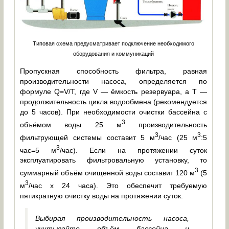
Типовая схема предусматривает подключение необходимого
оборудования и коммуникаций
Пропускная способность фильтра, равная
производительности насоса, определяется по
формуле Q=V/T, где V — ёмкость резервуара, а T —
продолжительность цикла водообмена (рекомендуется
до 5 часов). При необходимости очистки бассейна с
3
объёмом воды 25 м
производительность
3
3
фильтрующей системы составит 5 м
/час (25 м
:5
3
час=5 м
/час). Если на протяжении суток
эксплуатировать фильтровальную установку, то
3
суммарный объём очищенной воды составит 120 м
(5
3
м
/час х 24 часа). Это обеспечит требуемую
пятикратную очистку воды на протяжении суток.
Выбирая производительность насоса,
учитывайте объём бассейна и