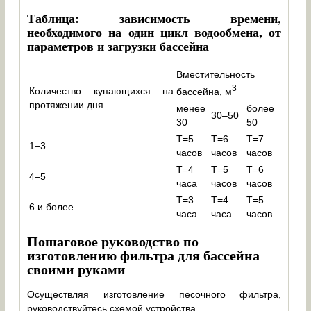
Таблица: зависимость времени,
необходимого на один цикл водообмена, от
параметров и загрузки бассейна
Вместительность
3
Количество купающихся на
бассейна, м
протяжении дня
менее
более
30–50
30
50
Т=5
Т=6
Т=7
1–3
часов
часов
часов
Т=4
Т=5
Т=6
4–5
часа
часов
часов
Т=3
Т=4
Т=5
6 и более
часа
часа
часов
Пошаговое руководство по
изготовлению фильтра для бассейна
своими руками
Осуществляя изготовление песочного фильтра,
руководствуйтесь схемой устройства.