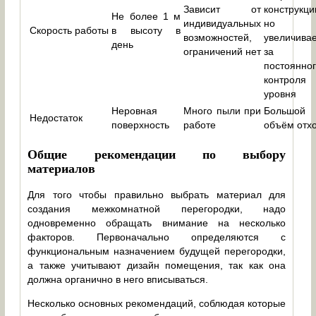
Зависит от
конструкци
Не более 1 м
индивидуальных
но
Скорость работы
в высоту в
возможностей,
увеличива
день
ограничений нет
за сч
постоянно
контроля
уровня
Неровная
Много пыли при
Большой
Недостаток
поверхность
работе
объём отх
Общие рекомендации по выбору
материалов
Для того чтобы правильно выбрать материал для
создания межкомнатной перегородки, надо
одновременно обращать внимание на несколько
факторов. Первоначально определяются с
функциональным назначением будущей перегородки,
а также учитывают дизайн помещения, так как она
должна органично в него вписываться.
Несколько основных рекомендаций, соблюдая которые