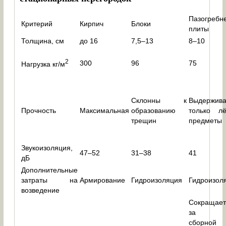
Пазогребн
Критерий
Кирпич
Блоки
плиты
Толщина, см
до 16
7,5–13
8–10
2
300
96
75
Нагрузка кг/м
Склонны к
Выдержив
Прочность
Максимальная
образованию
только лё
трещин
предметы
Звукоизоляция,
47–52
31–38
41
дБ
Дополнительные
затраты на
Армирование
Гидроизоляция
Гидроизол
возведение
Сокращает
за сч
сборной