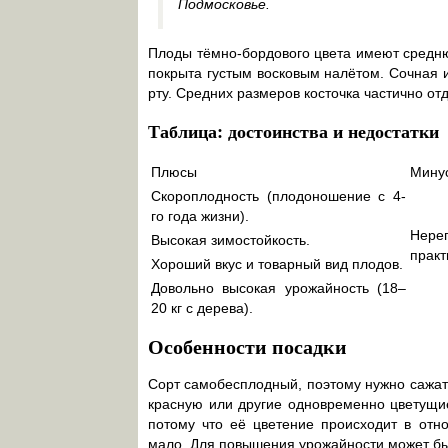
Подмосковье.
Плоды тёмно-бордового цвета имеют средню
покрыта густым восковым налётом. Сочная и
рту. Средних размеров косточка частично от
Таблица: достоинства и недостатки
Плюсы
Мину
Скороплодность (плодоношение с 4-
го года жизни).
Нере
Высокая зимостойкость.
практ
Хороший вкус и товарный вид плодов.
Довольно высокая урожайность (18–
20 кг с дерева).
Особенности посадки
Сорт самобесплодный, поэтому нужно сажат
красную или другие одновременно цветущие
потому что её цветение происходит в отн
мало. Для повышения урожайности может бы