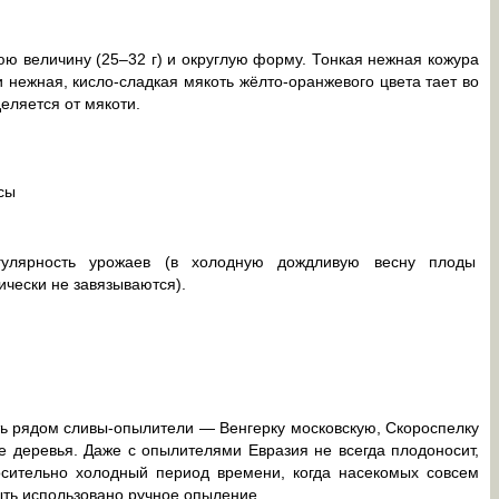
ю величину (25–32 г) и округлую форму. Тонкая нежная кожура
 нежная, кисло-сладкая мякоть жёлто-оранжевого цвета тает во
деляется от мякоти.
сы
гулярность урожаев (в холодную дождливую весну плоды
ически не завязываются).
ь рядом сливы-опылители — Венгерку московскую, Скороспелку
 деревья. Даже с опылителями Евразия не всегда плодоносит,
осительно холодный период времени, когда насекомых совсем
ть использовано ручное опыление.