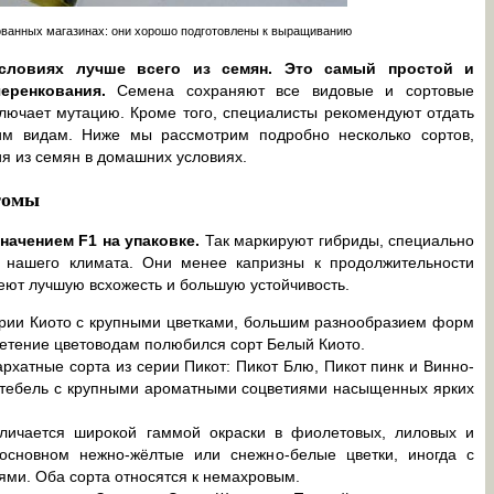
ованных магазинах: они хорошо подготовлены к выращиванию
словиях лучше всего из семян. Это самый простой и
еренкования.
Семена сохраняют все видовые и сортовые
ключает мутацию. Кроме того, специалисты рекомендуют отдать
им видам. Ниже мы рассмотрим подробно несколько сортов,
я из семян в домашних условиях.
томы
начением F1 на упаковке.
Так маркируют гибриды, специально
 нашего климата. Они менее капризны к продолжительности
еют лучшую всхожесть и большую устойчивость.
рии Киото с крупными цветками, большим разнообразием форм
цветение цветоводам полюбился сорт Белый Киото.
хатные сорта из серии Пикот: Пикот Блю, Пикот пинк и Винно-
й стебель с крупными ароматными соцветиями насыщенных ярких
личается широкой гаммой окраски в фиолетовых, лиловых и
 основном нежно-жёлтые или снежно-белые цветки, иногда с
ми. Оба сорта относятся к немахровым.