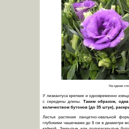
На одном сте
У лизиантуса крепкие и одновременно изящн
с середины длины.
Таким образом, одна
количеством бутонов (до 35 штук), раск
Листья растения ланцетно-овальной форм
глубокими чашечками до 8 см в диаметре мо
каймой. Закрытые или полураскрытые бут