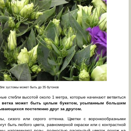
бле эустомы может быть до 35 бутонов
ые стебли высотой около 1 метра, которые начинают ветвиться
 ветка может быть целым букетом, усыпанным большим
рывающихся постепенно друг за другом.
ы, сизого или серого оттенка. Цветки с воронкообразными
гут быть любого цвета, равномерной окраски или с контрастной
оны напоминают розы, полностью раскрытый цветок похож на