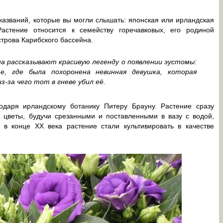
названий, которые вы могли слышать: японская или ирландская
 Растение относится к семейству горечавковых, его родиной
трова Карибского бассейна.
а рассказывают красивую легенду о появлении эустомы:
, где была похоронена невинная девушка, которая
з-за чего тот в гневе убил её.
одаря ирландскому ботанику Питеру Брауну. Растение сразу
о цветы, будучи срезанными и поставленными в вазу с водой,
в конце XX века растение стали культивировать в качестве