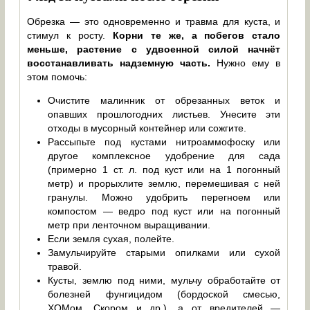
Обрезка — это одновременно и травма для куста, и
стимул к росту.
Корни те же, а побегов стало
меньше, растение с удвоенной силой начнёт
восстанавливать надземную часть.
Нужно ему в
этом помочь:
Очистите малинник от обрезанных веток и
опавших прошлогодних листьев. Унесите эти
отходы в мусорный контейнер или сожгите.
Рассыпьте под кустами нитроаммофоску или
другое комплексное удобрение для сада
(примерно 1 ст. л. под куст или на 1 погонный
метр) и прорыхлите землю, перемешивая с ней
гранулы. Можно удобрить перегноем или
компостом — ведро под куст или на погонный
метр при ленточном выращивании.
Если земля сухая, полейте.
Замульчируйте старыми опилками или сухой
травой.
Кусты, землю под ними, мульчу обработайте от
болезней фунгицидом (бордоской смесью,
ХОМом, Скором и др.), а от вредителей —