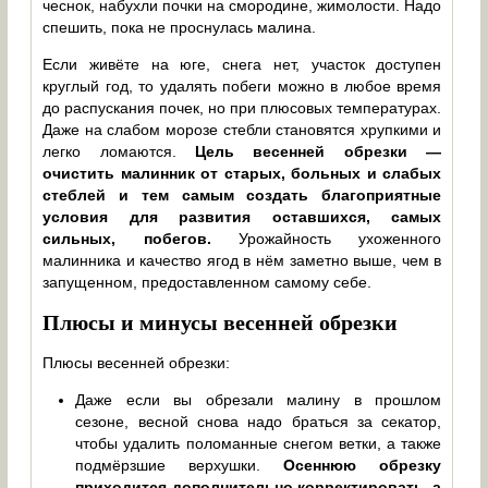
чеснок, набухли почки на смородине, жимолости. Надо
спешить, пока не проснулась малина.
Если живёте на юге, снега нет, участок доступен
круглый год, то удалять побеги можно в любое время
до распускания почек, но при плюсовых температурах.
Даже на слабом морозе стебли становятся хрупкими и
легко ломаются.
Цель весенней обрезки —
очистить малинник от старых, больных и слабых
стеблей и тем самым создать благоприятные
условия для развития оставшихся, самых
сильных, побегов.
Урожайность ухоженного
малинника и качество ягод в нём заметно выше, чем в
запущенном, предоставленном самому себе.
Плюсы и минусы весенней обрезки
Плюсы весенней обрезки:
Даже если вы обрезали малину в прошлом
сезоне, весной снова надо браться за секатор,
чтобы удалить поломанные снегом ветки, а также
подмёрзшие верхушки.
Осеннюю обрезку
приходится дополнительно корректировать, а