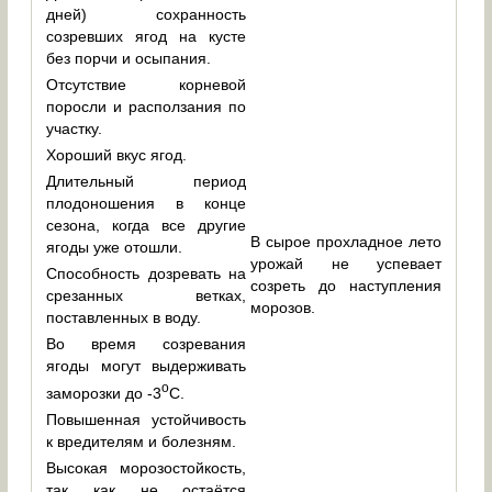
дней) сохранность
созревших ягод на кусте
без порчи и осыпания.
Отсутствие корневой
поросли и расползания по
участку.
Хороший вкус ягод.
Длительный период
плодоношения в конце
сезона, когда все другие
В сырое прохладное лето
ягоды уже отошли.
урожай не успевает
Способность дозревать на
созреть до наступления
срезанных ветках,
морозов.
поставленных в воду.
Во время созревания
ягоды могут выдерживать
о
заморозки до -3
С.
Повышенная устойчивость
к вредителям и болезням.
Высокая морозостойкость,
так как не остаётся