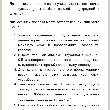
Для раскрытия сортом своих уникальных качеств почва
под кустами должна быть рыхлой, плодородной и
влажной.
Для осенней посадки место готовят весной. Для этого
нужно:
Участок, выделенный под ягодник, вскопать,
удаляя корни сорняков, особенно пырея, личинки
майского жука и проволочника, разровнять
граблями.
Вырыть траншеи или ямки глубиной и шириной
0,5 м в направлении с юга на север, откладывая
плодородный (верхний) слой в одну сторону.
Дно заполнить кусками снятого дёрна корнями
вверх, измельчёнными ветками, сорняками,
утрамбовать.
Заполнить смесью из 1 части плодородной
земли, 2 частей перегноя или компоста, речного
песка. Добавить печной золы деревьев
2
лиственных пород — 1 л на 1 м
.
Внести по 1 ст. любого комплексного удобрения
на 1 м траншеи или в одну лунку.