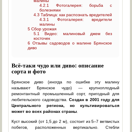
малины
4.2.1
Фотогалерея: борьба с
болезнями
4.3
Таблица: как распознать вредителей
4.3.1
Фотогалерея: вредители
малины
5
Сбор урожая
5.1
Видео: малиновый джем без
косточек
6
Отзывы садоводов о малине Брянское
диво
Всё-таки чудо или диво: описание
сорта и фото
Брянское диво (иногда по ошибке эту малину
называют Брянское чудо) — крупноплодный
ремонтантный промышленный сорт, пригодный для
любительского садоводства.
Создан в 2001 году для
Центрального региона, но культивироваться
может во всех районах страны
.
Куст высокий (от 1,5 до 2 м), состоит из 5–7 ветвистых
побегов, расположенных вертикально. Стебли