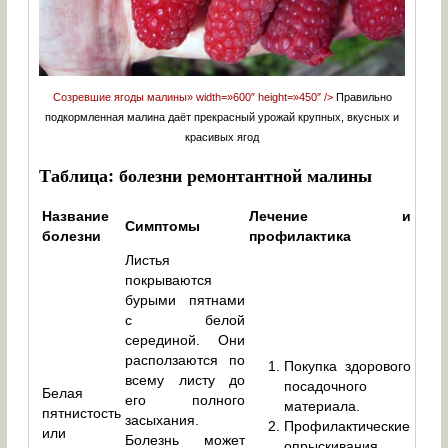
Созревшие ягоды малины» width=»600″ height=»450″ />
Правильно
подкормленная малина даёт прекрасный урожай крупных, вкусных и
красивых ягод
Таблица: болезни ремонтантной малины
Название
Лечение и
Симптомы
болезни
профилактика
Листья
покрываются
бурыми пятнами
с белой
серединой. Они
расползаются по
Покупка здорового
всему листу до
посадочного
Белая
его полного
материала.
пятнистость
засыхания.
Профилактические
или
Болезнь может
опрыскивания