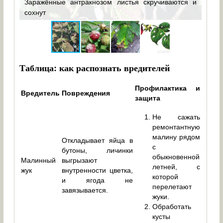
стья
Заражённые антракнозом листья скручиваются и
Ягод
сохнут
а по
Таблица: как распознать вредителей
Профилактика и
Вредитель
Повреждения
защита
Не сажать
ремонтантную
малину рядом
Откладывает яйца в
с
бутоны, личинки
обыкновенной
Малинный
выгрызают
летней, с
жук
внутренности цветка,
которой
и ягода не
перелетают
завязывается.
жуки.
Обработать
кусты