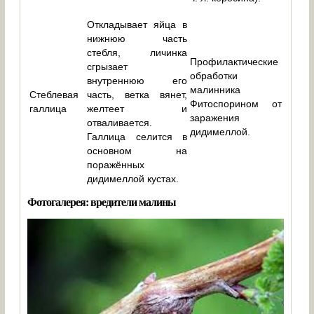
Откладывает яйца в
нижнюю часть
стебля, личинка
Профилактические
сгрызает
обработки
внутреннюю его
малинника
Стеблевая
часть, ветка вянет,
Фитоспорином от
галлица
желтеет и
заражения
отваливается.
дидимеллой.
Галлица селится в
основном на
поражённых
дидимеллой кустах.
Фотогалерея: вредители малины