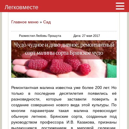
Легковместе
Главное меню
»
Сад
Разместил Любовь Прошута
Дата: 27 мая 2017
Чудо чудное и диво дивное: ремонтантный
сорт малины сорта Брянское чудо
Ремонтантная малина известна уже более 200 лет. Но
только в последние десятилетия появились её
разновидности, которые заставили поверить в
создание совершенно нового вида этой культуры. По
многим параметрам такая малина превосходит
обычную летнюю. Брянские сорта, созданные под
руководством профессора И.В. Казакова, признаны
выдающимся достижением в мировой селекции.