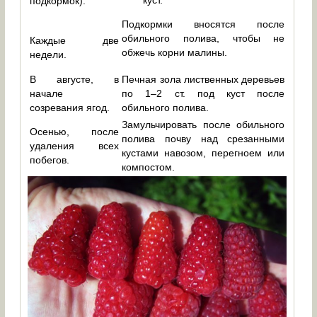
куст.
подкормок).
Подкормки вносятся после
обильного полива, чтобы не
Каждые две
обжечь корни малины.
недели.
В августе, в
Печная зола лиственных деревьев
начале
по 1–2 ст. под куст после
созревания ягод.
обильного полива.
Замульчировать после обильного
Осенью, после
полива почву над срезанными
удаления всех
кустами навозом, перегноем или
побегов.
компостом.