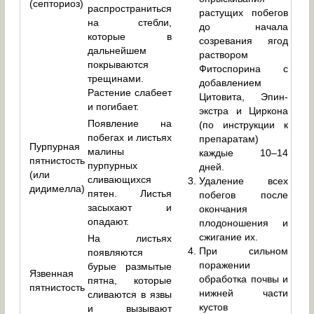
(септориоз)
распространиться
растущих побегов
на стебли,
до начала
которые в
созревания ягод
дальнейшем
раствором
покрываются
Фитоспорина с
трещинами.
добавлением
Растение слабеет
Цитовита, Эпин-
и погибает.
экстра и Циркона
Появление на
(по инструкции к
побегах и листьях
препаратам)
Пурпурная
малины
каждые 10–14
пятнистость
пурпурных
дней.
(или
сливающихся
Удаление всех
дидимелла)
пятен. Листья
побегов после
засыхают и
окончания
опадают.
плодоношения и
сжигание их.
На листьях
При сильном
появляются
поражении
бурые размытые
Язвенная
обработка почвы и
пятна, которые
пятнистость
нижней части
сливаются в язвы
кустов
и вызывают