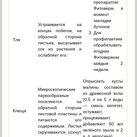
препаратом
Фитоверм в
момент
закладки
Устраивается на
бутонов.
концах побегов, на
Для
обратной стороне
профилактики
Тля
листьев, высасывает
обрабатывать
сок из растения и
ягодник
ослабляет его.
Фитовермом
каждые 2
недели.
Опрыскать кусты
малины составом
Микроскопические
из древесной золы
паукообразные
(0,5 л на 5 л воды
поселяются на
— смесь кипятят,
обратной стороне
Клещи
остужают,
листовой пластины и
процеживают,
питаются его
добавляют 50 мл
содержимым. Листья
зелёного мыла и 2
скручиваются, сохнут.
ч. л. керосина).