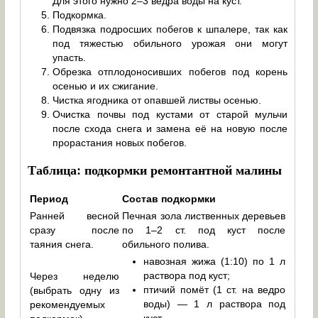
Для этого нужно 2–3 ведра воды на куст.
Подкормка.
Подвязка подросших побегов к шпалере, так как
под тяжестью обильного урожая они могут
упасть.
Обрезка отплодоносивших побегов под корень
осенью и их сжигание.
Чистка ягодника от опавшей листвы осенью.
Очистка почвы под кустами от старой мульчи
после схода снега и замена её на новую после
прорастания новых побегов.
Таблица: подкормки ремонтантной малины
Период
Состав подкормки
Ранней весной
Печная зола лиственных деревьев
сразу после
по 1–2 ст. под куст после
таяния снега.
обильного полива.
навозная жижа (1:10) по 1 л
раствора под куст;
Через неделю
птичий помёт (1 ст. на ведро
(выбрать одну из
воды) — 1 л раствора под
рекомендуемых