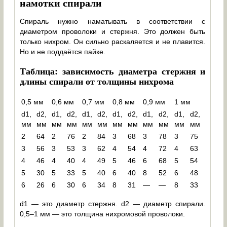
намотки спирали
Спираль нужно наматывать в соответствии с
диаметром проволоки и стержня. Это должен быть
только нихром. Он сильно раскаляется и не плавится.
Но и не поддаётся пайке.
Таблица: зависимость диаметра стержня и
длины спирали от толщины нихрома
0,5 мм
0,6 мм
0,7 мм
0,8 мм
0,9 мм
1 мм
d1,
d2,
d1,
d2,
d1,
d2,
d1,
d2,
d1,
d2,
d1,
d2,
мм
мм
мм
мм
мм
мм
мм
мм
мм
мм
мм
мм
2
64
2
76
2
84
3
68
3
78
3
75
3
56
3
53
3
62
4
54
4
72
4
63
4
46
4
40
4
49
5
46
6
68
5
54
5
30
5
33
5
40
6
40
8
52
6
48
6
26
6
30
6
34
8
31
—
—
8
33
d1 — это диаметр стержня. d2 — диаметр спирали.
0,5–1 мм — это толщина нихромовой проволоки.