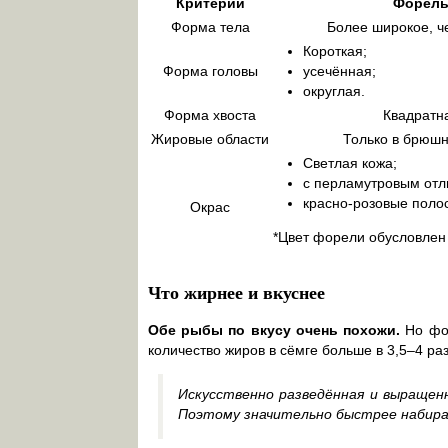
Критерий
Форел
Форма тела
Более широкое, ч
Короткая;
Форма головы
усечённая;
округлая.
Форма хвоста
Квадратн
Жировые области
Только в брюшн
Светлая кожа;
с перламутровым отл
красно-розовые поло
Окрас
*Цвет форели обусловлен
Что жирнее и вкуснее
Обе рыбы по вкусу очень похожи.
Но фор
количество жиров в сёмге больше в 3,5–4 раз
Искусственно разведённая и выращен
Поэтому значительно быстрее набира