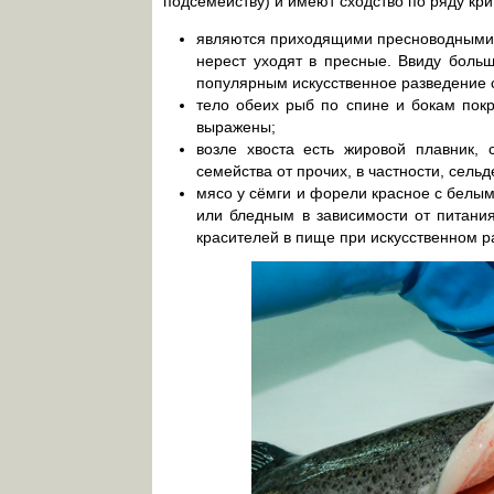
подсемейству) и имеют сходство по ряду кри
являются приходящими пресноводными, т
нерест уходят в пресные. Ввиду боль
популярным искусственное разведение 
тело обеих рыб по спине и бокам пок
выражены;
возле хвоста есть жировой плавник,
семейства от прочих, в частности, сель
мясо у сёмги и форели красное с белы
или бледным в зависимости от питани
красителей в пище при искусственном р