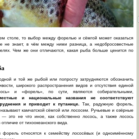
шем столе, то выбор между форелью и сёмгой может оказаться
е не знает, в чём между ними разница, а недобросовестные
целях. Чем же они отличаются, какая рыба больше ценится по
ба
одной и той же рыбой или попросту затрудняются обозначить
ивости, широкого распространения видов и отсутствия единой
сось» и «форель», по сути, являются собирательными,
местные и национальные названия не соответствуют
руднения и приводит к путанице.
Так, радужную форель,
 называют камчатской сёмгой или лососем. Ручьевые и озёрные
— это не что иное, как собственно лосось, а также лосось
 отличие от тихоокеанского вида.
и форель относятся к семейству лососёвых (и одноимённому