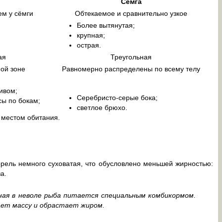
ь
Сёмга
ем у сёмги
Обтекаемое и сравнительно узкое
Более вытянутая;
крупная;
острая.
ая
Треугольная
ой зоне
Равномерно распределены по всему телу
ивом;
Серебристо-серые бока;
сы по бокам;
светлое брюхо.
 местом обитания.
ель немного суховатая, что обусловлено меньшей жирностью:
а.
ная в неволе рыба питается специальным комбикормом.
ет массу и обрастает жиром.