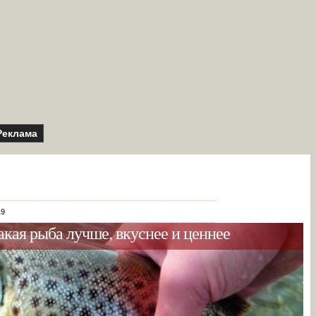
Реклама
19
акая рыба лучше, вкуснее и ценнее