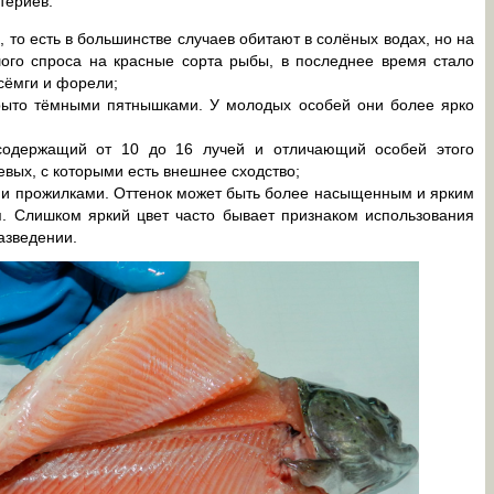
териев:
о есть в большинстве случаев обитают в солёных водах, но на
шого спроса на красные сорта рыбы, в последнее время стало
сёмги и форели;
рыто тёмными пятнышками. У молодых особей они более ярко
 содержащий от 10 до 16 лучей и отличающий особей этого
девых, с которыми есть внешнее сходство;
ми прожилками. Оттенок может быть более насыщенным и ярким
я. Слишком яркий цвет часто бывает признаком использования
азведении.