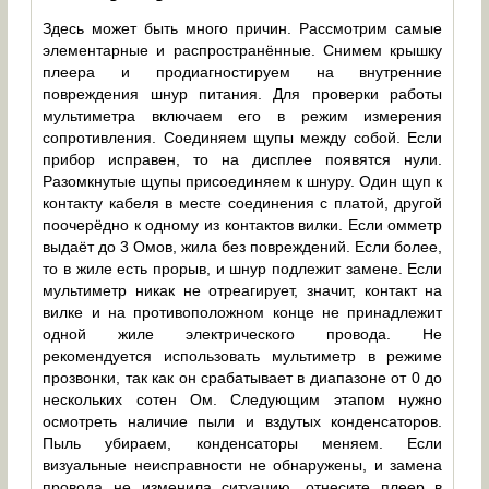
Здесь может быть много причин. Рассмотрим самые
элементарные и распространённые. Снимем крышку
плеера и продиагностируем на внутренние
повреждения шнур питания. Для проверки работы
мультиметра включаем его в режим измерения
сопротивления. Соединяем щупы между собой. Если
прибор исправен, то на дисплее появятся нули.
Разомкнутые щупы присоединяем к шнуру. Один щуп к
контакту кабеля в месте соединения с платой, другой
поочерёдно к одному из контактов вилки. Если омметр
выдаёт до 3 Омов, жила без повреждений. Если более,
то в жиле есть прорыв, и шнур подлежит замене. Если
мультиметр никак не отреагирует, значит, контакт на
вилке и на противоположном конце не принадлежит
одной жиле электрического провода. Не
рекомендуется использовать мультиметр в режиме
прозвонки, так как он срабатывает в диапазоне от 0 до
нескольких сотен Ом. Следующим этапом нужно
осмотреть наличие пыли и вздутых конденсаторов.
Пыль убираем, конденсаторы меняем. Если
визуальные неисправности не обнаружены, и замена
провода не изменила ситуацию, отнесите плеер в