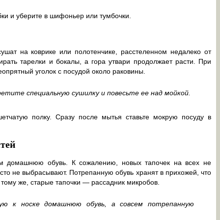
ки и уберите в шифоньер или тумбочки.
сушат на коврике или полотенчике, расстеленном недалеко от
рать тарелки и бокалы, а гора утвари продолжает расти. При
неопрятный уголок с посудой около раковины.
етите специальную сушилку и повесьте ее над мойкой.
етчатую полку. Сразу после мытья ставьте мокрую посуду в
стей
ям домашнюю обувь. К сожалению, новых тапочек на всех не
то не выбрасывают. Потрепанную обувь хранят в прихожей, что
 тому же, старые тапочки — рассадник микробов.
ую к носке домашнюю обувь, а совсем потрепанную