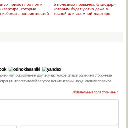
дных примет про пол и
5 полезных привычек, благодаря
в квартире, которые
которым будет уютно даже в
т избежать неприятностей
тесной или съемной квартире
ях мат, оскорбления других участников, спам и ссылки на сторонние
истрации и посетителей ресурса. Комментарии, нарушающие правила
Обязательные поля отмечены *