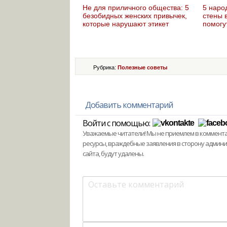
Не для приличного общества: 5
5 наро
безобидных женских привычек,
стены 
которые нарушают этикет
помогу
Рубрика:
Полезные советы
Добавить комментарий
Войти с помощью:
Уважаемые читатели! Мы не приемлем в комментари
ресурсы, враждебные заявления в сторону админ
сайта, будут удалены.