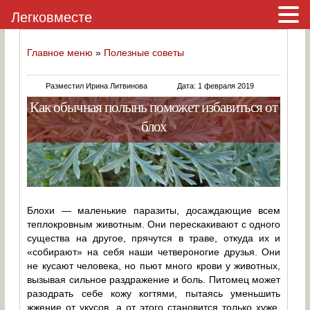
Легковместе
Главное меню
»
Полезные советы
Разместил Ирина Литвинова
Дата: 1 февраля 2019
Как обычная полынь поможет избавиться от
блох
Блохи — маленькие паразиты, досаждающие всем
теплокровным животным. Они перескакивают с одного
существа на другое, прячутся в траве, откуда их и
«собирают» на себя наши четвероногие друзья. Они
не кусают человека, но пьют много крови у животных,
вызывая сильное раздражение и боль. Питомец может
разодрать себе кожу когтями, пытаясь уменьшить
жжение от укусов, а от этого становится только хуже.