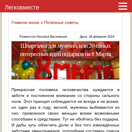
Легковместе
Главное меню
»
Полезные советы
Разместил Наталья Василишин
Дата: 26 февраля 2019
Шпаргалка для мужчин, или 20 самых
интересных идей подарков на 8 Марта
Прекрасная половина человечества нуждается в
заботе и постоянном внимании со стороны сильного
пола. Этот принцип соблюдается не всегда и не всеми,
но один раз в году, весной, мужчины выбиваются из
сил, превознося своих женщин всеми возможными
способами и средствами. Тут не обойтись без подарка.
И дабы чуть облегчить долю и без того измождённых
заботами джентльменов, попробуем составить список