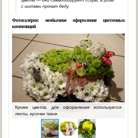
цветы — они символизируют ссоры, а розы
с шипами прочат беду.
Фотогалерея: необычное оформление цветочных
композиций
По
есёт
Кроме цветов, для оформления используются
пои
ленты, кусочки ткани
нужн