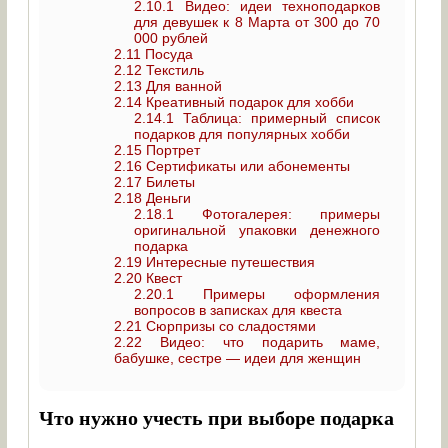
2.10.1
Видео: идеи техноподарков
для девушек к 8 Марта от 300 до 70
000 рублей
2.11
Посуда
2.12
Текстиль
2.13
Для ванной
2.14
Креативный подарок для хобби
2.14.1
Таблица: примерный список
подарков для популярных хобби
2.15
Портрет
2.16
Сертификаты или абонементы
2.17
Билеты
2.18
Деньги
2.18.1
Фотогалерея: примеры
оригинальной упаковки денежного
подарка
2.19
Интересные путешествия
2.20
Квест
2.20.1
Примеры оформления
вопросов в записках для квеста
2.21
Сюрпризы со сладостями
2.22
Видео: что подарить маме,
бабушке, сестре — идеи для женщин
Что нужно учесть при выборе подарка