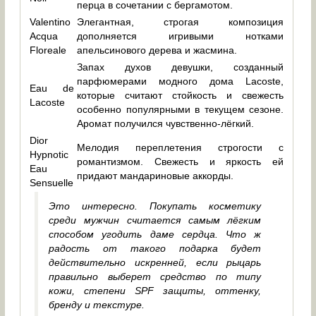
перца в сочетании с бергамотом.
Valentino
Элегантная, строгая композиция
Acqua
дополняется игривыми нотками
Floreale
апельсинового дерева и жасмина.
Запах духов девушки, созданный
парфюмерами модного дома Lacoste,
Eau de
которые считают стойкость и свежесть
Lacoste
особенно популярными в текущем сезоне.
Аромат получился чувственно-лёгкий.
Dior
Мелодия переплетения строгости с
Hypnotic
романтизмом. Свежесть и яркость ей
Eau
придают мандариновые аккорды.
Sensuelle
Это интересно. Покупать косметику
среди мужчин считается самым лёгким
способом угодить даме сердца. Что ж
радость от такого подарка будет
действительно искренней, если рыцарь
правильно выберет средство по типу
кожи, степени SPF защиты, оттенку,
бренду и текстуре.