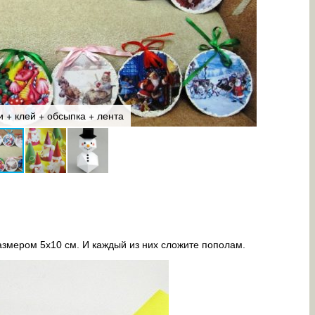
и + клей + обсыпка + лента
Основа дл
азмером 5х10 см. И каждый из них сложите пополам.