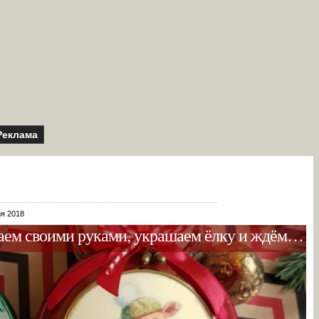
Реклама
ря 2018
лаем своими руками, украшаем ёлку и ждём…