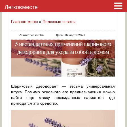
Легковместе
Главное меню
»
Полезные советы
Разместил iarriba
Дата: 16 марта 2021
5 нестандартных применений шарикового
дезодоранта для ухода за собой и домом
Шариковый дезодорант — весьма универсальная
штука. Помимо основного его предназначения можно
найти еще массу неожиданных вариантов, где
пригодится это средство.