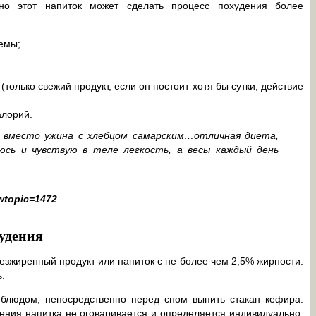
но этот напиток может сделать процесс похудения более
емы;
только свежий продукт, если он постоит хотя бы сутки, действие
алорий.
 вместо ужина с хлебцом самарским…отличная диета,
юсь и чувствую в теле легкость, а весы каждый день
owtopic=1472
худения
зжиренный продукт или напиток с не более чем 2,5% жирности.
:
 блюдом, непосредственно перед сном выпить стакан кефира.
ения напитка не оговаривается и определяется индивидуально,