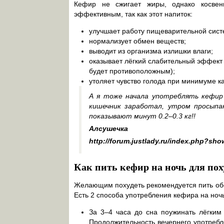
Кефир не сжигает жиры, однако косвен
эффективным, так как этот напиток:
улучшает работу пищеварительной сист
нормализует обмен веществ;
выводит из организма излишки влаги;
оказывает лёгкий слабительный эффект (
будет противоположным);
утоляет чувство голода при минимуме к
А я тоже начала употреблять кефир
кишечник заработал, утром просыпа
показывают минут 0.2–0.3 кг!!
Алсушечка
http://forum.justlady.ru/index.php?sh
Как пить кефир на ночь для по
Желающим похудеть рекомендуется пить обе
Есть 2 способа употребления кефира на ночь
За 3–4 часа до сна поужинать лёгким
Продолжительность вечернего употребл