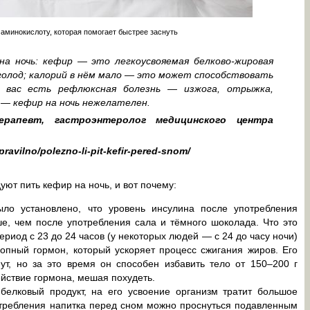
аминокислоту, которая помогает быстрее заснуть
а ночь: кефир — это легкоусвояемая белково-жировая
голод; калорий в нём мало — это может способствовать
 вас есть рефлюксная болезнь — изжога, отрыжка,
 — кефир на ночь нежелателен.
ерапевт, гастроэнтеролог медицинского центра
pravilno/polezno-li-pit-kefir-pered-snom/
ют пить кефир на ночь, и вот почему:
ыло установлено, что уровень инсулина после употребления
е, чем после употребления сала и тёмного шоколада. Что это
период с 23 до 24 часов (у некоторых людей — с 24 до часу ночи)
опный гормон, который ускоряет процесс сжигания жиров. Его
ут, но за это время он способен избавить тело от 150–200 г
ействие гормона, мешая похудеть.
елковый продукт, на его усвоение организм тратит большое
отребления напитка перед сном можно проснуться подавленным