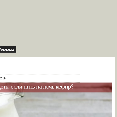
Реклама
2019
ть, если пить на ночь кефир?