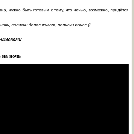
р, нужно быть готовым к тому, что ночью, возможно, придётся
очь, полночи болел живот, полночи понос.((
d/4403083/
 на ночь