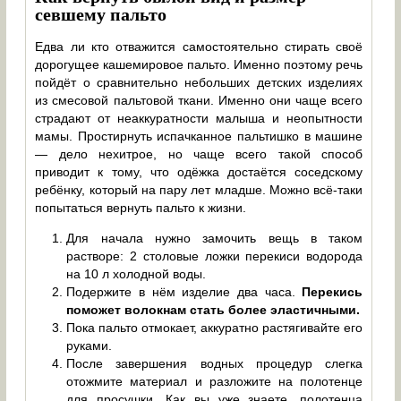
севшему пальто
Едва ли кто отважится самостоятельно стирать своё
дорогущее кашемировое пальто. Именно поэтому речь
пойдёт о сравнительно небольших детских изделиях
из смесовой пальтовой ткани. Именно они чаще всего
страдают от неаккуратности малыша и неопытности
мамы. Простирнуть испачканное пальтишко в машине
— дело нехитрое, но чаще всего такой способ
приводит к тому, что одёжка достаётся соседскому
ребёнку, который на пару лет младше. Можно всё-таки
попытаться вернуть пальто к жизни.
Для начала нужно замочить вещь в таком
растворе: 2 столовые ложки перекиси водорода
на 10 л холодной воды.
Подержите в нём изделие два часа.
Перекись
поможет волокнам стать более эластичными.
Пока пальто отмокает, аккуратно растягивайте его
руками.
После завершения водных процедур слегка
отожмите материал и разложите на полотенце
для просушки. Как вы уже знаете, полотенца