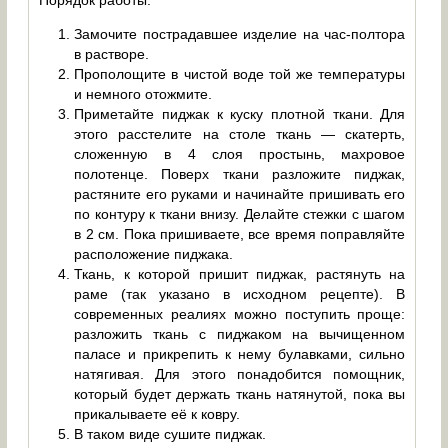
Порядок работы:
Замочите пострадавшее изделие на час-полтора
в растворе.
Прополощите в чистой воде той же температуры
и немного отожмите.
Приметайте пиджак к куску плотной ткани. Для
этого расстелите на столе ткань — скатерть,
сложенную в 4 слоя простынь, махровое
полотенце. Поверх ткани разложите пиджак,
растяните его руками и начинайте пришивать его
по контуру к ткани внизу. Делайте стежки с шагом
в 2 см. Пока пришиваете, все время поправляйте
расположение пиджака.
Ткань, к которой пришит пиджак, растянуть на
раме (так указано в исходном рецепте). В
современных реалиях можно поступить проще:
разложить ткань с пиджаком на вычищенном
паласе и прикрепить к нему булавками, сильно
натягивая. Для этого понадобится помощник,
который будет держать ткань натянутой, пока вы
прикалываете её к ковру.
В таком виде сушите пиджак.