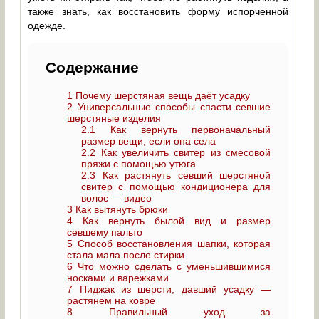
также знать, как восстановить форму испорченной
одежде.
Содержание
1
Почему шерстяная вещь даёт усадку
2
Универсальные способы спасти севшие
шерстяные изделия
2.1
Как вернуть первоначальный
размер вещи, если она села
2.2
Как увеличить свитер из смесовой
пряжи с помощью утюга
2.3
Как растянуть севший шерстяной
свитер с помощью кондиционера для
волос — видео
3
Как вытянуть брюки
4
Как вернуть былой вид и размер
севшему пальто
5
Способ восстановления шапки, которая
стала мала после стирки
6
Что можно сделать с уменьшившимися
носками и варежками
7
Пиджак из шерсти, давший усадку —
растянем на ковре
8
Правильный уход за