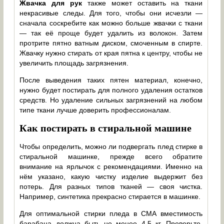
Жвачка для рук
также может оставить на ткани
некрасивые следы. Для того, чтобы они исчезли —
сначала соскребите как можно больше жвачки с ткани
— так её проще будет удалить из волокон. Затем
протрите пятно ватным диском, смоченным в спирте.
Жвачку нужно стирать от края пятна к центру, чтобы не
увеличить площадь загрязнения.
После выведения таких пятен материал, конечно,
нужно будет постирать для полного удаления остатков
средств. Но удаление сильных загрязнений на любом
типе ткани лучше доверить профессионалам.
Как постирать в стиральной машине
Чтобы определить, можно ли подвергать плед стирке в
стиральной машинке, прежде всего обратите
внимание на ярлычок с рекомендациями. Именно на
нём указано, какую чистку изделие выдержит без
потерь. Для разных типов тканей — своя чистка.
Например, синтетика прекрасно стирается в машинке.
Для оптимальной стирки пледа в СМА вместимость
барабана должна быть не менее 4,5 кг. Проверьте,