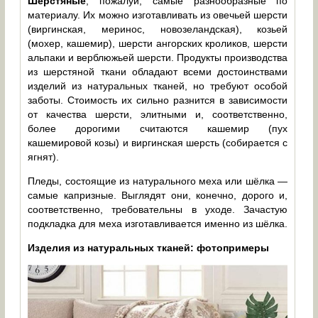
Шерстяные
, пожалуй, самые разнообразные по
материалу. Их можно изготавливать из овечьей шерсти
(виргинская, меринос, новозеландская), козьей
(мохер, кашемир), шерсти ангорских кроликов, шерсти
альпаки и верблюжьей шерсти. Продукты производства
из шерстяной ткани обладают всеми достоинствами
изделий из натуральных тканей, но требуют особой
заботы. Стоимость их сильно разнится в зависимости
от качества шерсти, элитными и, соответственно,
более дорогими считаются кашемир (пух
кашемировой козы) и виргинская шерсть (собирается с
ягнят).
Пледы, состоящие из натурального меха или шёлка —
самые капризные. Выглядят они, конечно, дорого и,
соответственно, требовательны в уходе. Зачастую
подкладка для меха изготавливается именно из шёлка.
Изделия из натуральных тканей: фотопримеры