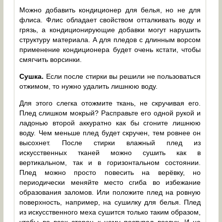
Можно добавить кондиционер для белья, но не для
флиса. Флис обладает свойством отталкивать воду и
грязь, а кондиционирующие добавки могут нарушить
структуру материала. А для пледов с длинным ворсом
применение кондиционера будет очень кстати, чтобы
смягчить ворсинки.
Сушка.
Если после стирки вы решили не пользоваться
отжимом, то нужно удалить лишнюю воду.
Для этого слегка отожмите ткань, не скручивая его.
Плед слишком мокрый? Расправьте его одной рукой и
ладонью второй аккуратно как бы сгоните лишнюю
воду. Чем меньше плед будет скручен, тем ровнее он
высохнет. После стирки влажный плед из
искусственных тканей можно сушить как в
вертикальном, так и в горизонтальном состоянии.
Плед можно просто повесить на верёвку, но
периодически меняйте место сгиба во избежание
образования заломов. Или положите плед на ровную
поверхность, например, на сушилку для белья. Плед
из искусственного меха сушится только таким образом,
чтобы во всех сторон к нему поступал воздух. И не