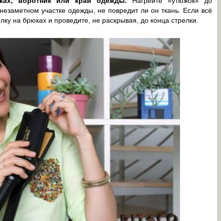
юках, воротник или край одежды.
Нагрейте «утюжок» до
езаметном участке одежды, не повредит ли он ткань. Если всё
ку на брюках и проведите, не раскрывая, до конца стрелки.