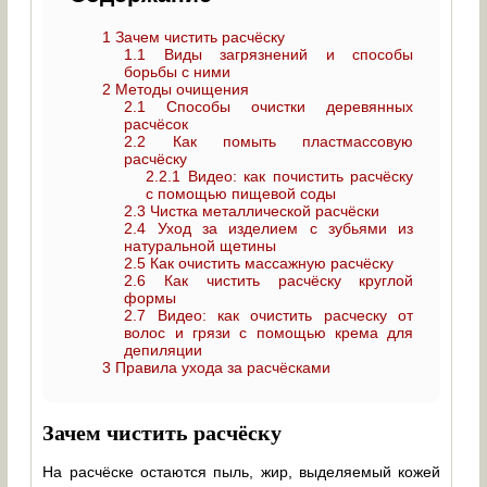
1
Зачем чистить расчёску
1.1
Виды загрязнений и способы
борьбы с ними
2
Методы очищения
2.1
Способы очистки деревянных
расчёсок
2.2
Как помыть пластмассовую
расчёску
2.2.1
Видео: как почистить расчёску
с помощью пищевой соды
2.3
Чистка металлической расчёски
2.4
Уход за изделием с зубьями из
натуральной щетины
2.5
Как очистить массажную расчёску
2.6
Как чистить расчёску круглой
формы
2.7
Видео: как очистить расческу от
волос и грязи с помощью крема для
депиляции
3
Правила ухода за расчёсками
Зачем чистить расчёску
На расчёске остаются пыль, жир, выделяемый кожей