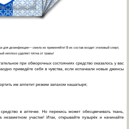
и для дезинфекции— смело их применяйте! В их состав входит этиловый спирт,
рый неплохо удаляет пятна от травы!
гательное при обморочных состояниях средство оказалось у вас
 Заодно приведёте себя в чувства, если испачкали новые джинсы
ортить им аппетит резким запахом нашатыря;
редство в аптечке. Но перекись может обесцвечивать ткань,
а незаметном участке! Итак, открывайте пузырёк и начинайте