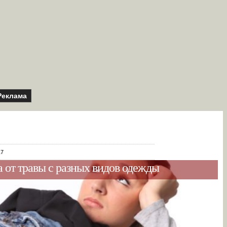
Реклама
17
а от травы с разных видов одежды