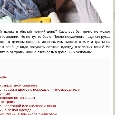
й травке в тёплый летний день? Казалось бы, ничто не может
й компании. Но не тут-то было! После неудачного падения рукав
ктя, а джинсы напрочь испачкались смесью земли и травы на
 Тем вообще надо покупать летнюю одежду в зелёных тонах! Но
пятна от травы можно отстирать в домашних условиях.
ежды
 в стиральной машинке
 от травы и цветов с помощью пятновыводителя
ручную
едения пятен травы
 от травы
 с шерстяной или шёлковой ткани
вы на белой одежде
ной ткани, в том числе джинсовой