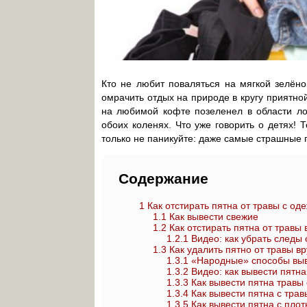
Кто не любит поваляться на мягкой зелёно
омрачить отдых на природе в кругу приятно
на любимой кофте позеленел в области ло
обоих коленях. Что уже говорить о детях!
только не паникуйте: даже самые страшные 
Содержание
1
Как отстирать пятна от травы с од
1.1
Как вывести свежие
1.2
Как отстирать пятна от травы
1.2.1
Видео: как убрать следы
1.3
Как удалить пятно от травы в
1.3.1
«Народные» способы выв
1.3.2
Видео: как вывести пятна
1.3.3
Как вывести пятна травы
1.3.4
Как вывести пятна с тра
1.3.5
Как вывести пятна с плот