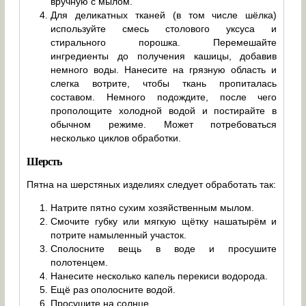
вручную с мылом.
Для деликатных тканей (в том числе шёлка)
используйте смесь столового уксуса и
стирального порошка. Перемешайте
ингредиенты до получения кашицы, добавив
немного воды. Нанесите на грязную область и
слегка вотрите, чтобы ткань пропиталась
составом. Немного подождите, после чего
прополощите холодной водой и постирайте в
обычном режиме. Может потребоваться
несколько циклов обработки.
Шерсть
Пятна на шерстяных изделиях следует обработать так:
Натрите пятно сухим хозяйственным мылом.
Смочите губку или мягкую щётку нашатырём и
потрите намыленный участок.
Сполосните вещь в воде и просушите
полотенцем.
Нанесите несколько капель перекиси водорода.
Ещё раз ополосните водой.
Просушите на солнце.