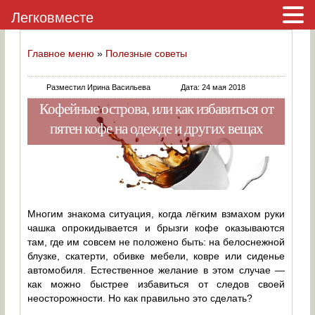
Легковместе
Главное меню
»
Полезные советы
Разместил Ирина Васильева
Дата: 24 мая 2018
Кофейные острова, или как избавиться от
пятен кофе на одежде и других вещах
Многим знакома ситуация, когда лёгким взмахом руки
чашка опрокидывается и брызги кофе оказываются
там, где им совсем не положено быть: на белоснежной
блузке, скатерти, обивке мебели, ковре или сиденье
автомобиля. Естественное желание в этом случае —
как можно быстрее избавиться от следов своей
неосторожности. Но как правильно это сделать?