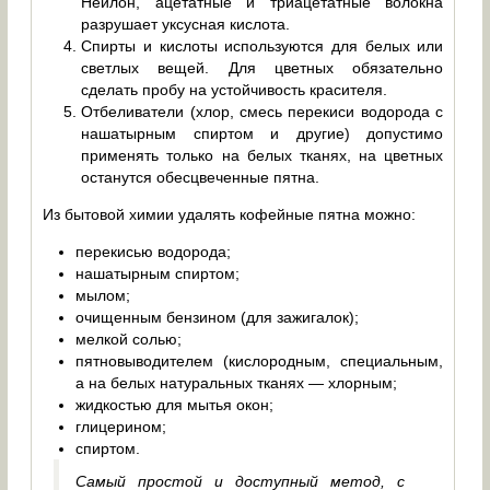
Нейлон, ацетатные и триацетатные волокна
разрушает уксусная кислота.
Спирты и кислоты используются для белых или
светлых вещей. Для цветных обязательно
сделать пробу на устойчивость красителя.
Отбеливатели (хлор, смесь перекиси водорода с
нашатырным спиртом и другие) допустимо
применять только на белых тканях, на цветных
останутся обесцвеченные пятна.
Из бытовой химии удалять кофейные пятна можно:
перекисью водорода;
нашатырным спиртом;
мылом;
очищенным бензином (для зажигалок);
мелкой солью;
пятновыводителем (кислородным, специальным,
а на белых натуральных тканях — хлорным;
жидкостью для мытья окон;
глицерином;
спиртом.
Самый простой и доступный метод, с