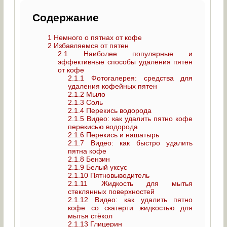
Содержание
1
Немного о пятнах от кофе
2
Избавляемся от пятен
2.1
Наиболее популярные и
эффективные способы удаления пятен
от кофе
2.1.1
Фотогалерея: средства для
удаления кофейных пятен
2.1.2
Мыло
2.1.3
Соль
2.1.4
Перекись водорода
2.1.5
Видео: как удалить пятно кофе
перекисью водорода
2.1.6
Перекись и нашатырь
2.1.7
Видео: как быстро удалить
пятна кофе
2.1.8
Бензин
2.1.9
Белый уксус
2.1.10
Пятновыводитель
2.1.11
Жидкость для мытья
стеклянных поверхностей
2.1.12
Видео: как удалить пятно
кофе со скатерти жидкостью для
мытья стёкол
2.1.13
Глицерин