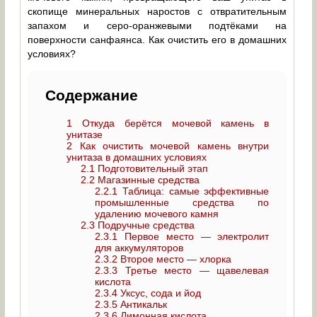
скопище минеральных наростов с отвратительным
запахом и серо-оранжевыми подтёками на
поверхности санфаянса. Как очистить его в домашних
условиях?
Содержание
1
Откуда берётся мочевой камень в
унитазе
2
Как очистить мочевой камень внутри
унитаза в домашних условиях
2.1
Подготовительный этап
2.2
Магазинные средства
2.2.1
Таблица: самые эффективные
промышленные средства по
удалению мочевого камня
2.3
Подручные средства
2.3.1
Первое место — электролит
для аккумуляторов
2.3.2
Второе место — хлорка
2.3.3
Третье место — щавелевая
кислота
2.3.4
Уксус, сода и йод
2.3.5
Антикальк
2.3.6
Лимонная кислота