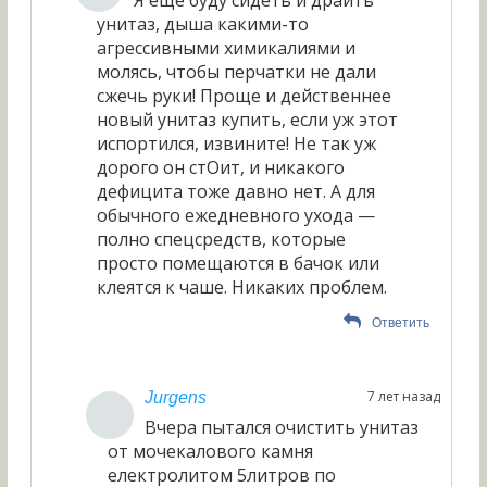
Я еще буду сидеть и драить
унитаз, дыша какими-то
агрессивными химикалиями и
молясь, чтобы перчатки не дали
сжечь руки! Проще и действеннее
новый унитаз купить, если уж этот
испортился, извините! Не так уж
дорого он стОит, и никакого
дефицита тоже давно нет. А для
обычного ежедневного ухода —
полно спецсредств, которые
просто помещаются в бачок или
клеятся к чаше. Никаких проблем.
Ответить
7 лет назад
Jurgens
Вчера пытался очистить унитаз
от мочекалового камня
електролитом 5литров по