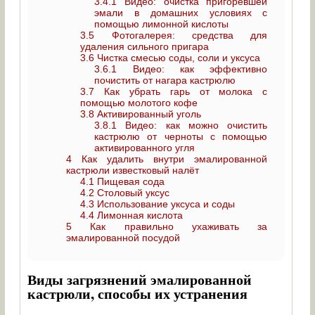
3.4.1
Видео: очистка пригоревшей
эмали в домашних условиях с
помощью лимонной кислоты
3.5
Фотогалерея: средства для
удаления сильного пригара
3.6
Чистка смесью соды, соли и уксуса
3.6.1
Видео: как эффективно
почистить от нагара кастрюлю
3.7
Как убрать гарь от молока с
помощью молотого кофе
3.8
Активированный уголь
3.8.1
Видео: как можно очистить
кастрюлю от черноты с помощью
активированного угля
4
Как удалить внутри эмалированной
кастрюли известковый налёт
4.1
Пищевая сода
4.2
Столовый уксус
4.3
Использование уксуса и соды
4.4
Лимонная кислота
5
Как правильно ухаживать за
эмалированной посудой
Виды загрязнений эмалированной
кастрюли, способы их устранения