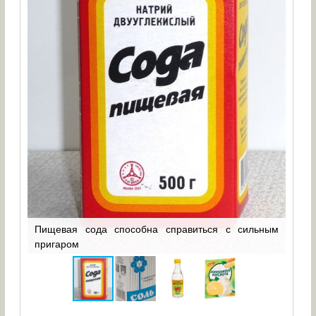
ся с
Пищевая сода способна справиться с сильным
Пов
пригаром
кас