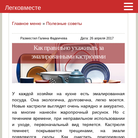
Легковместе
Главное меню
»
Полезные советы
Разместил Галина Фадеичева
Дата: 26 апреля 2017
Как правильно ухаживать за
эмалированными кастрюлями
У каждой хозяйки на кухне есть эмалированная
посуда. Она экологична, долговечна, легко моется.
Новые кастрюли выглядят очень нарядно и аккуратно,
на многие нанесён жаропрочный рисунок. Но с
течением времени, при неправильном использовании
и уходе, первоначальный вид теряется. Кастрюля
темнеет, покрывается трещинами, на эмали
появляются сколы. Как очистить пригоревшую