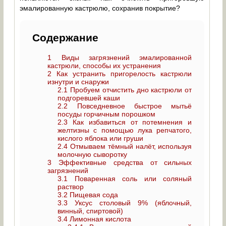
эмалированную кастрюлю, сохранив покрытие?
Содержание
1
Виды загрязнений эмалированной
кастрюли, способы их устранения
2
Как устранить пригорелость кастрюли
изнутри и снаружи
2.1
Пробуем отчистить дно кастрюли от
подгоревшей каши
2.2
Повседневное быстрое мытьё
посуды горчичным порошком
2.3
Как избавиться от потемнения и
желтизны с помощью лука репчатого,
кислого яблока или груши
2.4
Отмываем тёмный налёт, используя
молочную сыворотку
3
Эффективные средства от сильных
загрязнений
3.1
Поваренная соль или соляный
раствор
3.2
Пищевая сода
3.3
Уксус столовый 9% (яблочный,
винный, спиртовой)
3.4
Лимонная кислота