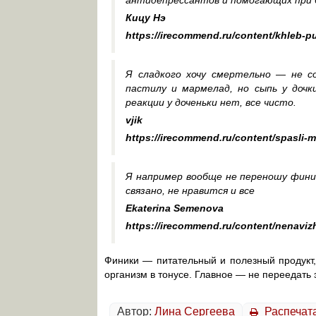
Кицу Нэ
https://irecommend.ru/content/khleb-pu
Я сладкого хочу смертельно — не с
пастилу и мармелад, но сыпь у доч
реакции у доченьки нет, все чисто.
vjik
https://irecommend.ru/content/spasli-
Я например вообще не переношу фини
связано, не нравится и все
Ekaterina Semenova
https://irecommend.ru/content/nenaviz
Финики — питательный и полезный продукт
организм в тонусе. Главное — не переедать 
Автор:
Лина Сергеева
Распечат