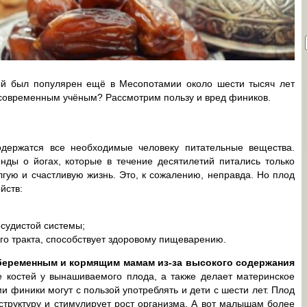
ый был популярен ещё в Месопотамии около шести тысяч лет
ы современным учёным? Рассмотрим пользу и вред фиников.
держатся все необходимые человеку питательные вещества.
ды о йогах, которые в течение десятилетий питались только
ую и счастливую жизнь. Это, к сожалению, неправда. Но плод
йств:
судистой системы;
го тракта, способствует здоровому пищеварению.
беременным и кормящим мамам из-за высокого содержания
 костей у вынашиваемого плода, а также делает материнское
 финики могут с пользой употреблять и дети с шести лет. Плод
труктуру и стимулирует рост организма. А вот малышам более