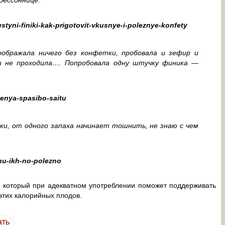
styni-finiki-kak-prigotovit-vkusnye-i-poleznye-konfety
оображала ничего без конфетки, пробовала и зефир и
ки не проходила…. Попробовала одну штучку финика —
menya-spasibo-saitu
ки, от одного запаха начинает тошнить, не знаю с чем
hu-ikh-no-polezno
, который при адекватном употреблении поможет поддерживать
этих калорийных плодов.
ать