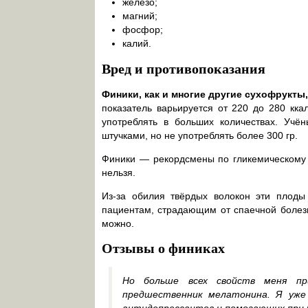
железо;
магний;
фосфор;
калий.
Вред и противопоказания
Финики, как и многие другие сухофрукт
показатель варьируется от 220 до 280 кка
употреблять в больших количествах. Учё
штучками, но не употреблять более 300 гр.
Финики — рекордсмены по гликемическому 
нельзя.
Из-за обилия твёрдых волокон эти плоды
пациентам, страдающим от спаечной болезн
можно.
Отзывы о финиках
Но больше всех свойств меня пр
предшественник мелатонина. Я уже
антидепрессантов и помогающих при 