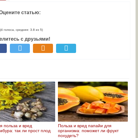
Оцените статью:
(4 голоса, среднее: 3.8 из 5)
елитесь с друзьями!
я польза и вред
Польза и вред папайи для
мбура: так ли прост плод
организма: поможет ли фрукт
похудеть?