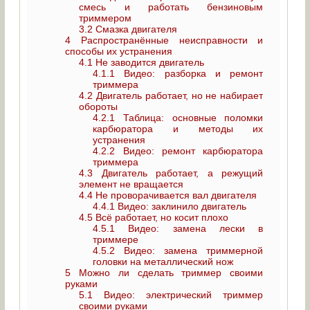
смесь и работать бензиновым
триммером
3.2
Смазка двигателя
4
Распространённые неисправности и
способы их устранения
4.1
Не заводится двигатель
4.1.1
Видео: разборка и ремонт
триммера
4.2
Двигатель работает, но не набирает
обороты
4.2.1
Таблица: основные поломки
карбюратора и методы их
устранения
4.2.2
Видео: ремонт карбюратора
триммера
4.3
Двигатель работает, а режущий
элемент не вращается
4.4
Не проворачивается вал двигателя
4.4.1
Видео: заклинило двигатель
4.5
Всё работает, но косит плохо
4.5.1
Видео: замена лески в
триммере
4.5.2
Видео: замена триммерной
головки на металлический нож
5
Можно ли сделать триммер своими
руками
5.1
Видео: электрический триммер
своими руками