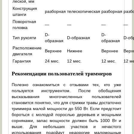
леской, мм
Конструкция
разборная
телескопическая
разборная
разб
штанги
Поворотная
—
—
—
—
головка
D-
D-
Тип рукояти
D-образная
D-об
образная
образная
Расположение
Верхнее
Нижнее
Верхнее
Верх
двигателя
Гарантия
24 мес.
12 мес.
12 мес.
12 м
Рекомендации пользователей триммеров
Полезно ознакомиться с отзывами тех, кто уже
пользуется инструментом. После обобщения
высказывания многочисленных пользователей
становится понятно, что для стрижки травы достаточно
триммера малой мощности до 550 Вт. Если предстоит
бороться с молодой порослью деревьев и мощными
сорняками, запас мощности должен быть 1000 Вт и
выше. Для небольших участков и нечастого
использования подойдут недорогие маломощные