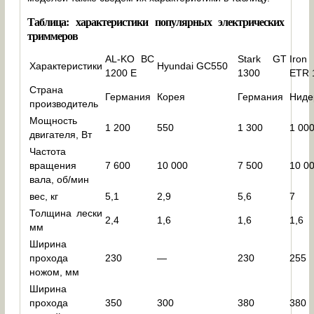
Таблица: характеристики популярных электрических
триммеров
AL-KO BC
Stark GT
Iron
Характеристики
Hyundai GC550
1200 E
1300
ETR 
Страна
Германия
Корея
Германия
Ниде
производитель
Мощность
1 200
550
1 300
1 00
двигателя, Вт
Частота
вращения
7 600
10 000
7 500
10 0
вала, об/мин
вес, кг
5,1
2,9
5,6
7
Толщина лески
2,4
1,6
1,6
1,6
мм
Ширина
прохода
230
—
230
255
ножом, мм
Ширина
прохода
350
300
380
380