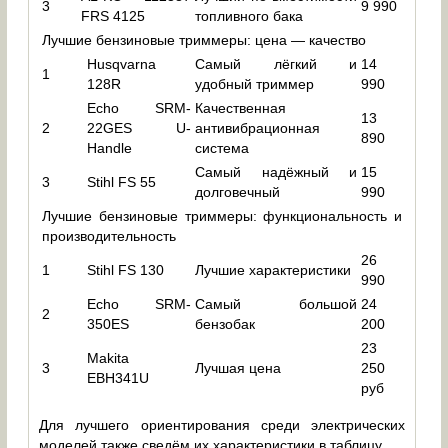
3
9 990
FRS 4125
топливного бака
Лучшие бензиновые триммеры: цена — качество
Husqvarna
Самый лёгкий и
14
1
128R
удобный триммер
990
Echo SRM-
Качественная
13
2
22GES U-
антивибрационная
890
Handle
система
Самый надёжный и
15
3
Stihl FS 55
долговечный
990
Лучшие бензиновые триммеры: функциональность и
производительность
26
1
Stihl FS 130
Лучшие характеристики
990
Echo SRM-
Самый большой
24
2
350ES
бензобак
200
23
Makita
3
Лучшая цена
250
EBH341U
руб
Для лучшего ориентирования среди электрических
моделей также сведём их характеристики в таблицу.