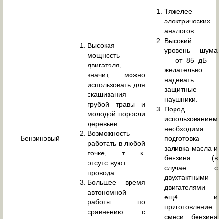
Тяжелее
электрических
аналогов.
Высокий
Высокая
уровень шума
мощность
— от 85 дБ —
двигателя,
желательно
значит, можно
надевать
использовать для
защитные
скашивания
наушники.
грубой травы и
Перед
молодой поросли
использованием
деревьев.
необходима
Возможность
Бензиновый
подготовка —
работать в любой
заливка масла и
точке, т. к.
бензина (в
отсутствуют
случае с
провода.
двухтактными
Большее время
двигателями
автономной
ещё и
работы по
приготовление
сравнению с
смеси бензина