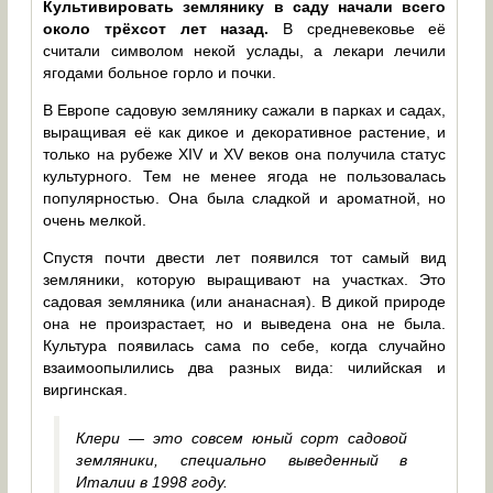
Культивировать землянику в саду начали всего
около трёхсот лет назад.
В средневековье её
считали символом некой услады, а лекари лечили
ягодами больное горло и почки.
В Европе садовую землянику сажали в парках и садах,
выращивая её как дикое и декоративное растение, и
только на рубеже XIV и XV веков она получила статус
культурного. Тем не менее ягода не пользовалась
популярностью. Она была сладкой и ароматной, но
очень мелкой.
Спустя почти двести лет появился тот самый вид
земляники, которую выращивают на участках. Это
садовая земляника (или ананасная). В дикой природе
она не произрастает, но и выведена она не была.
Культура появилась сама по себе, когда случайно
взаимоопылились два разных вида: чилийская и
виргинская.
Клери — это совсем юный сорт садовой
земляники, специально выведенный в
Италии в 1998 году.