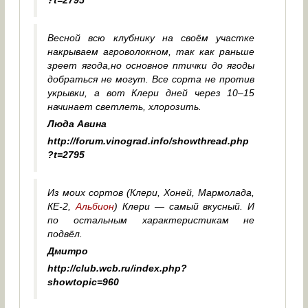
Весной всю клубнику на своём участке
накрываем агроволокном, так как раньше
зреет ягода,но основное птички до ягоды
добраться не могут. Все сорта не против
укрывки, а вот Клери дней через 10–15
начинает светлеть, хлорозить.
Люда Авина
http://forum.vinograd.info/showthread.php
?t=2795
Из моих сортов (Клери, Хоней, Мармолада,
КЕ-2,
Альбион
) Клери — самый вкусный. И
по остальным характеристикам не
подвёл.
Дмитро
http://club.wcb.ru/index.php?
showtopic=960