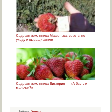
Садовая земляника Машенька: советы по
уходу и выращиванию
Садовая земляника Виктория — «А был ли
мальчик?»
Рубрика:
Огород