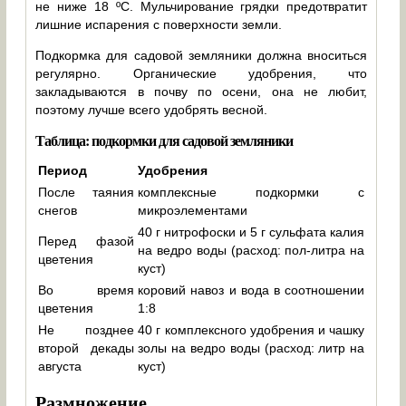
не ниже 18 ºC. Мульчирование грядки предотвратит
лишние испарения с поверхности земли.
Подкормка для садовой земляники должна вноситься
регулярно. Органические удобрения, что
закладываются в почву по осени, она не любит,
поэтому лучше всего удобрять весной.
Таблица: подкормки для садовой земляники
Период
Удобрения
После таяния
комплексные подкормки с
снегов
микроэлементами
40 г нитрофоски и 5 г сульфата калия
Перед фазой
на ведро воды (расход: пол-литра на
цветения
куст)
Во время
коровий навоз и вода в соотношении
цветения
1:8
Не позднее
40 г комплексного удобрения и чашку
второй декады
золы на ведро воды (расход: литр на
августа
куст)
Размножение