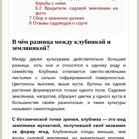
борьбы с ними
6.2
Вредители садовой земляники на
фото
7
Сбор и хранение урожая
8
Отзывы садоводов о сорте
В чём разница между клубникой и
земляникой?
Между двумя культурами действительно большая
разница, хоть они и относятся к одному роду и
семейству. Клубника отличается светло-зелёными
листьями с сильно гофрированной поверхностью.
Цветоносы высокие, выше куста. Бутоны на одном
растении формируются только одного пола. Садовая
земляника, напротив, образует цветки у одного куста в
большинстве своём разнополые, и такие культуры
называют самоплодными.
С ботанической точки зрения, клубника — это вид
земляники мускатной, получившей своё название
за форму ягод.
Клубничные плоды меньше, чем
ягоды садовой земляники, но значительно крупнее,