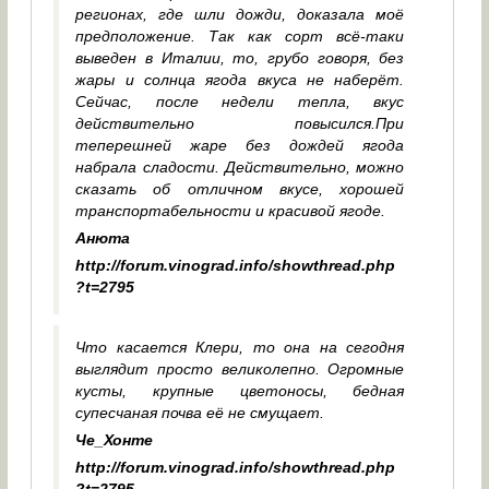
регионах, где шли дожди, доказала моё
предположение. Так как сорт всё-таки
выведен в Италии, то, грубо говоря, без
жары и солнца ягода вкуса не наберёт.
Сейчас, после недели тепла, вкус
действительно повысился.При
теперешней жаре без дождей ягода
набрала сладости. Действительно, можно
сказать об отличном вкусе, хорошей
транспортабельности и красивой ягоде.
Анюта
http://forum.vinograd.info/showthread.php
?t=2795
Что касается Клери, то она на сегодня
выглядит просто великолепно. Огромные
кусты, крупные цветоносы, бедная
супесчаная почва её не смущает.
Че_Хонте
http://forum.vinograd.info/showthread.php
?t=2795