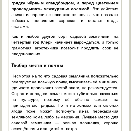
грядку чёрным спандбондом, а перед цветением
прокладывать междурядья соломой.
Эти действия
снизят испарения с поверхности почвы, что позволит
избежать появления сорняков и оставит ягоды
чистыми.
Как и любой другой сорт садовой земляники, на
четвёртый год Клери начинает вырождаться, и только
грамотная агротехника позволит продлить срок её
плодоношения.
Выбор места и почвы
Несмотря на то что садовая земляника положительно
реагирует на влажную почву, высаживать её в низинах,
где часто происходит застой влаги, не рекомендуется.
Сырая и холодная земля может губительно сказаться
на культуре, поэтому её обычно сажают на
приподнятых грядках. Но и на холмах или склонах
ягода тоже может погибнуть из-за пересыхания
земляного кома либо вымерзания. Лучшее место для
садовой земляники — ровная площадка, хорошо
освещённая и с защитой от ветра.