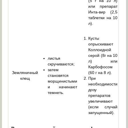
(5 г на 10 л)
или препарат
Инта-вир (2,5
таблетки на 10
л).
Кусты
опрыскивают
Коллоидной
серой (8г на 10
листья
л) или
скручиваются;
Карбофосом
затем
Земляничный
(60 г на 8 л).
становятся
клещ
При
морщинистыми
необходимости
и начинают
дозу
темнеть.
препаратов
увеличивают
(если случай
запущенный).