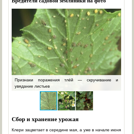
Вредители садовой земляники на фото
ещом
Признаки поражения тлёй — скручивание и
Долг
ыми
увядание листьев
завя
Сбор и хранение урожая
Клери зацветает в середине мая, а уже в начале июня