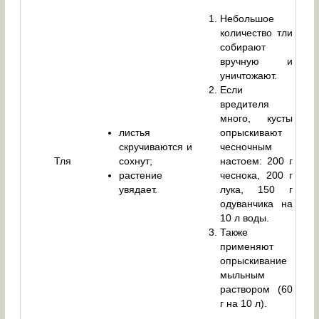
Небольшое
количество тли
собирают
вручную и
уничтожают.
Если
вредителя
много, кусты
листья
опрыскивают
скручиваются и
чесночным
Тля
сохнут;
настоем: 200 г
растение
чеснока, 200 г
увядает.
лука, 150 г
одуванчика на
10 л воды.
Также
применяют
опрыскивание
мыльным
раствором (60
г на 10 л).