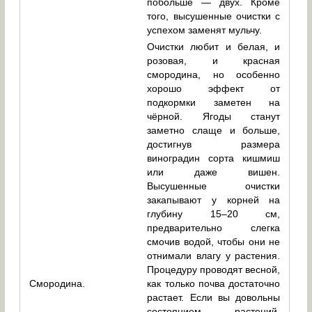
побольше — двух. Кроме
того, высушенные очистки с
успехом заменят мульчу.
Очистки любит и белая, и
розовая, и красная
смородина, но особенно
хорошо эффект от
подкормки заметен на
чёрной. Ягоды станут
заметно слаще и больше,
достигнув размера
виноградин сорта кишмиш
или даже вишен.
Высушенные очистки
закапывают у корней на
глубину 15–20 см,
предварительно слегка
смочив водой, чтобы они не
отнимали влагу у растения.
Процедуру проводят весной,
Смородина.
как только почва достаточно
растает. Если вы довольны
состоянием растений,