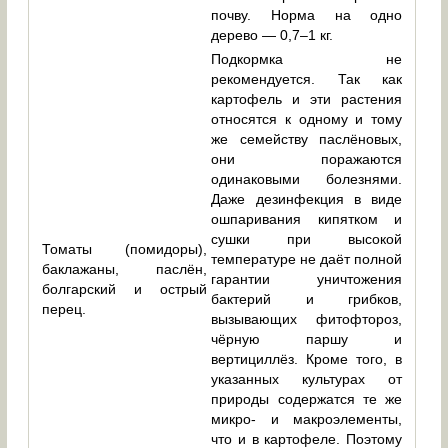
почву. Норма на одно
дерево — 0,7–1 кг.
Подкормка не
рекомендуется. Так как
картофель и эти растения
относятся к одному и тому
же семейству паслёновых,
они поражаются
одинаковыми болезнями.
Даже дезинфекция в виде
ошпаривания кипятком и
сушки при высокой
Томаты (помидоры),
температуре не даёт полной
баклажаны, паслён,
гарантии уничтожения
болгарский и острый
бактерий и грибков,
перец.
вызывающих фитофтороз,
чёрную паршу и
вертициллёз. Кроме того, в
указанных культурах от
природы содержатся те же
микро- и макроэлементы,
что и в картофеле. Поэтому