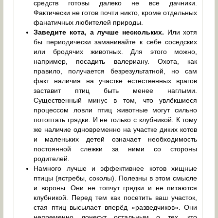
средств готовы далеко не все дачники.
Фактически не готов почти никто, кроме отдельных
фанатичных любителей природы.
Заведите кота, а лучше нескольких.
Или хотя
бы периодически заманивайте к себе соседских
или бродячих животных. Для этого можно,
например, посадить валериану. Охота, как
правило, получается безрезультатной, но сам
факт наличия на участке естественных врагов
заставит птиц быть менее наглыми.
Существенный минус в том, что увлёкшиеся
процессом ловли птиц животные могут сильно
потоптать грядки. И не только с клубникой. К тому
же наличие одновременно на участке диких котов
и маленьких детей означает необходимость
постоянной слежки за ними со стороны
родителей.
Намного лучше и эффективнее котов хищные
птицы (ястребы, соколы). Полезны в этом смысле
и вороны. Они не топчут грядки и не питаются
клубникой. Перед тем как посетить ваш участок,
стая птиц высылает вперёд «разведчиков». Они
непременно донесут остальным о тех, кто