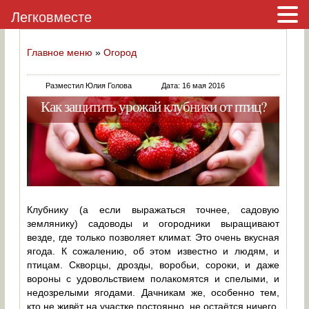
Легковместе
Главное меню
»
Огород
Разместил Юлия Голова
Дата: 16 мая 2016
Как защитить урожай клубники от птиц?
Клубнику (а если выражаться точнее, садовую
землянику) садоводы и огородники выращивают
везде, где только позволяет климат. Это очень вкусная
ягода. К сожалению, об этом известно и людям, и
птицам. Скворцы, дрозды, воробьи, сороки, и даже
вороны с удовольствием полакомятся и спелыми, и
недозрелыми ягодами. Дачникам же, особенно тем,
кто не живёт на участке постоянно, не остаётся ничего.