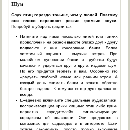
Шум
Слух птиц гораздо тоньше, чем у людей. Поэтому
они плохо переносят резкие громкие звуки.
Попробуйте уберечь грядки так:
Натяните над ними несколько нитей или тонких
проволочек и на разной высоте близко друг к другу
подвесьте к ним консервные банки. Более
эстетичный вариант – «музыка ветра». При
малейшем дуновении банки и трубочки будут
качаться и ударяться друг о друга, издавая шум.
Но его придётся терпеть и вам. Особенно это
«радует» глубокой ночью или ранним утром. А
каждый день снимать банки и вешать обратно
быстро надоест. К тому же ветер дует далеко не
всегда.
Ежедневно включайте специальные аудиозаписи,
воспроизводящие крики хищных птиц либо крики
пернатых «вредителей», сигнализирующие
сородичам об опасности. Они продаются в
магазинах для садоводов и в интернете. Если
хотите сэкономить, просто громко включайте