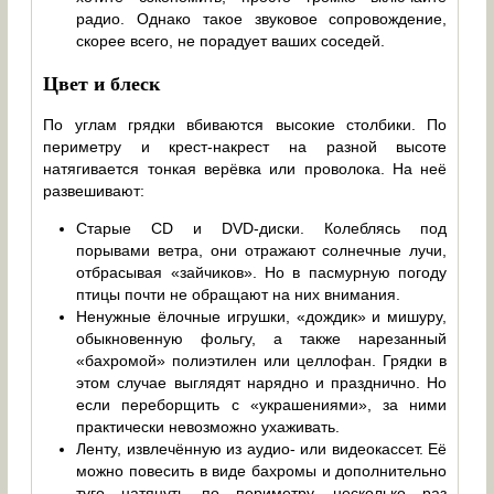
радио. Однако такое звуковое сопровождение,
скорее всего, не порадует ваших соседей.
Цвет и блеск
По углам грядки вбиваются высокие столбики. По
периметру и крест-накрест на разной высоте
натягивается тонкая верёвка или проволока. На неё
развешивают:
Старые CD и DVD-диски. Колеблясь под
порывами ветра, они отражают солнечные лучи,
отбрасывая «зайчиков». Но в пасмурную погоду
птицы почти не обращают на них внимания.
Ненужные ёлочные игрушки, «дождик» и мишуру,
обыкновенную фольгу, а также нарезанный
«бахромой» полиэтилен или целлофан. Грядки в
этом случае выглядят нарядно и празднично. Но
если переборщить с «украшениями», за ними
практически невозможно ухаживать.
Ленту, извлечённую из аудио- или видеокассет. Её
можно повесить в виде бахромы и дополнительно
туго натянуть по периметру, несколько раз