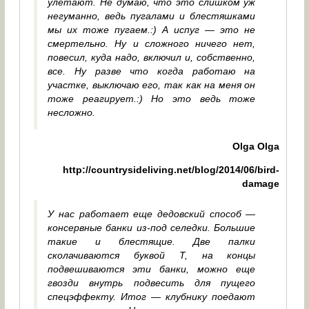
улетают. Не думаю, что это слишком уж
негуманно, ведь пугалами и блестяшками
мы их тоже пугаем.:) А испуг — это не
смертельно. Ну и сложного ничего нет,
повесил, куда надо, включил и, собственно,
все. Ну разве что когда работаю на
участке, выключаю его, так как на меня он
тоже реагирует.:) Но это ведь тоже
несложно.
Olga Olga
http://countrysideliving.net/blog/2014/06/bird-
damage
У нас работает еще дедовский способ —
консервные банки из-под селедки. Большие
такие и блестящие. Две палки
сколачиваются буквой Т, на концы
подвешиваются эти банки, можно еще
гвозди внутрь подвесить для пущего
спецэффекту. Итог — клубнику поедают