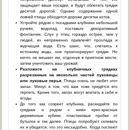
защищает ваши посадки, и будут облетать грядки
десятой дорогой. Однако содержание одной
ловчей птицы обходится дороже десятка котов.
Устройте рядом с посадками клубники небольшой
ручеёк, водопад, поставьте декоративный
фонтанчик. Слух у птиц гораздо острее, чем у
людей, их непременно привлечёт прохлада и
журчащая вода. Есть шанс, что, слетаясь к
источнику воды, они проигнорируют грядки. Но
ничто не мешает им, отдохнув в приятном месте,
затем уничтожить ваш урожай.
Разложите на клубничных грядках
разрезанные на несколько частей луковицы
или луковые перья.
Птицы очень не любят этот
запах. Минус в том, что вам тоже придётся его
терпеть. Кроме того, запах могут впитать в себя и
ягоды.
До того как созреет клубника, раскидайте по
грядкам и рядом с ними ярко-красные
деревянные кубики, пластиковые пробки от
бутылок и так далее. Птицы попробуют склевать
их и убедятся, что это несъедобно. Когда поспеют